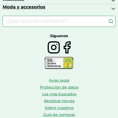
Cafeteras de cápsulas
Calzado infantil
Barbies
Moda y accesorios
Accesorios para caballos
Carritos de bebé
Casas de muñecas
Comida para gatos
Accesorios de moda
Consolas
Comida para perros
Bolsos y maletas
Farmacia veterinaria
Botas mujer
Calzado de montaña
Síguenos
Aviso legal
Protección de datos
Los más buscados
Registrar tienda
Sobre nosotros
Guía de compras