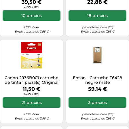
39,50 €
22,88 €
/ Blanco Original PG-
WORKFORCE PRO WF-4745
2.19€ / 1ml
510+CL-511
10 precios
18 precios
123tinta.es
promotoner.com (ES)
Envío a partir de 3,95 €
Envío a partir de 7,95 €
Canon 2936B001 cartucho
Epson - Cartucho T6428
de tinta 1 pieza(s) Original
negro mate
Amarillo
11,50 €
59,14 €
1.28€ / 1ml
21 precios
3 precios
123tinta.es
promotoner.com (ES)
Envío a partir de 3,95 €
Envío a partir de 7,95 €