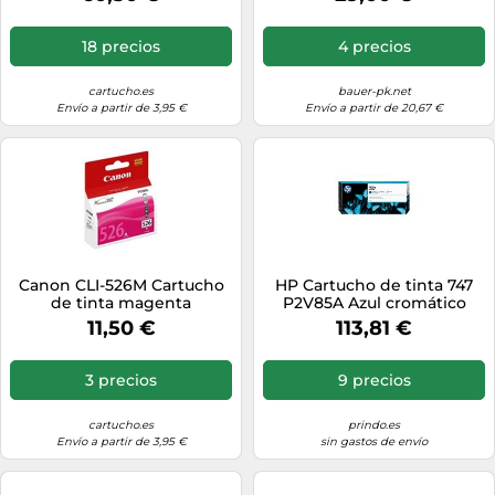
18 precios
4 precios
cartucho.es
bauer-pk.net
Envío a partir de 3,95 €
Envío a partir de 20,67 €
Canon CLI-526M Cartucho
HP Cartucho de tinta 747
de tinta magenta
P2V85A Azul cromático
Original 300 ml
11,50 €
113,81 €
3 precios
9 precios
cartucho.es
prindo.es
Envío a partir de 3,95 €
sin gastos de envío