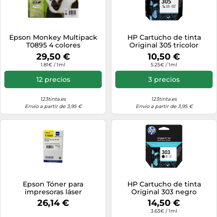
Epson Monkey Multipack
HP Cartucho de tinta
T0895 4 colores
Original 305 tricolor
29,50 €
10,50 €
1.81€ / 1ml
5.25€ / 1ml
12 precios
3 precios
123tinta.es
123tinta.es
Envío a partir de 3,95 €
Envío a partir de 3,95 €
Epson Tóner para
HP Cartucho de tinta
impresoras láser
Original 303 negro
C13T789440 – 4000 páginas
26,14 €
14,50 €
– Color Amarillo
3.63€ / 1ml