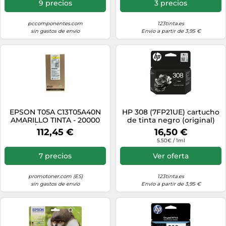
9 precios
3 precios
pccomponentes.com
123tinta.es
sin gastos de envío
Envío a partir de 3,95 €
EPSON T05A C13T05A40N
HP 308 (7FP21UE) cartucho
AMARILLO TINTA - 20000
de tinta negro (original)
PÁGINAS PARA
112,45 €
16,50 €
WORKFORCE PRO WF-
5.50€ / 1ml
C878R
7 precios
Ver oferta
promotoner.com (ES)
123tinta.es
sin gastos de envío
Envío a partir de 3,95 €