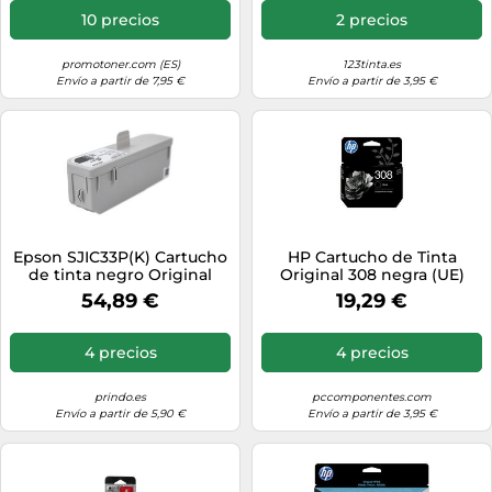
10 precios
2 precios
promotoner.com (ES)
123tinta.es
Envío a partir de 7,95 €
Envío a partir de 3,95 €
Epson SJIC33P(K) Cartucho
HP Cartucho de Tinta
de tinta negro Original
Original 308 negra (UE)
C33S020700
54,89 €
19,29 €
4 precios
4 precios
prindo.es
pccomponentes.com
Envío a partir de 5,90 €
Envío a partir de 3,95 €