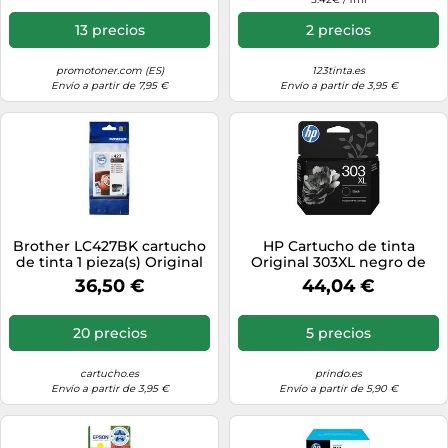
Expression Home XP-342,
XP-345, XP-432 y otros
13 precios
2 precios
promotoner.com (ES)
123tinta.es
Envío a partir de 7,95 €
Envío a partir de 3,95 €
Brother LC427BK cartucho
HP Cartucho de tinta
de tinta 1 pieza(s) Original
Original 303XL negro de
Negro
alta capacidad
36,50 €
44,04 €
20 precios
5 precios
cartucho.es
prindo.es
Envío a partir de 3,95 €
Envío a partir de 5,90 €