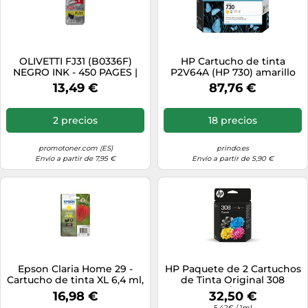
OLIVETTI FJ31 (B0336F)
HP Cartucho de tinta
NEGRO INK - 450 PAGES |
P2V64A (HP 730) amarillo
PARA FAX LAB 105
130 ml original compatible
13,49 €
87,76 €
con DNJ T1700
2 precios
18 precios
promotoner.com (ES)
prindo.es
Envío a partir de 7,95 €
Envío a partir de 5,90 €
Epson Claria Home 29 -
HP Paquete de 2 Cartuchos
Cartucho de tinta XL 6,4 ml,
de Tinta Original 308
paquete estándar, amarillo
negra/tricolor
16,98 €
32,50 €
válido para los modelos
5.42€ / 1ml