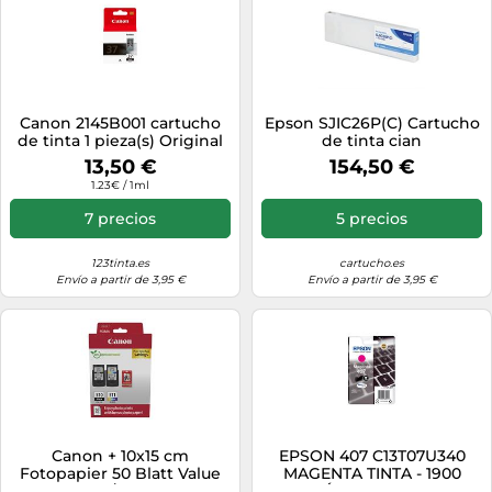
Canon 2145B001 cartucho
Epson SJIC26P(C) Cartucho
de tinta 1 pieza(s) Original
de tinta cian
Negro
13,50 €
154,50 €
1.23€ / 1ml
7 precios
5 precios
123tinta.es
cartucho.es
Envío a partir de 3,95 €
Envío a partir de 3,95 €
Canon + 10x15 cm
EPSON 407 C13T07U340
Fotopapier 50 Blatt Value
MAGENTA TINTA - 1900
Pack negro / varios colores
PÁGINAS PARA