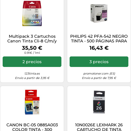
Multipack 3 Cartuchos
PHILIPS 42 PFA-542 NEGRO
Canon Tinta Cli-8 C/m/y
TINTA - 500 PÁGINAS PARA
CRYSTAL 650
35,50 €
16,43 €
0.91€ / 1ml
2 precios
3 precios
123tinta.es
promotoner.com (ES)
Envío a partir de 3,95 €
Envío a partir de 7,95 €
CANON BC-05 0885A003
10N0026E LEXMARK 26
COLOR TINTA - 300
CARTUCHO DE TINTA