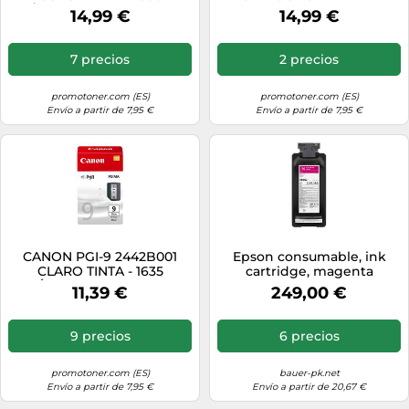
PÁGINAS PARA BJC-1000
TRICOLORA
14,99 €
14,99 €
7 precios
2 precios
promotoner.com (ES)
promotoner.com (ES)
Envío a partir de 7,95 €
Envío a partir de 7,95 €
CANON PGI-9 2442B001
Epson consumable, ink
CLARO TINTA - 1635
cartridge, magenta
PÁGINAS PARA PIXMA
11,39 €
249,00 €
IX7000
9 precios
6 precios
promotoner.com (ES)
bauer-pk.net
Envío a partir de 7,95 €
Envío a partir de 20,67 €