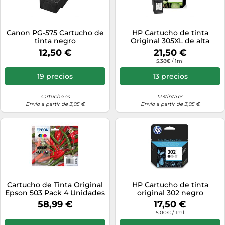
Canon PG-575 Cartucho de
HP Cartucho de tinta
tinta negro
Original 305XL de alta
capacidad negro
12,50 €
21,50 €
5.38€ / 1ml
19 precios
13 precios
cartucho.es
123tinta.es
Envío a partir de 3,95 €
Envío a partir de 3,95 €
Cartucho de Tinta Original
HP Cartucho de tinta
Epson 503 Pack 4 Unidades
original 302 negro
BK/C/M/Y
58,99 €
17,50 €
5.00€ / 1ml