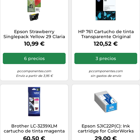
Epson Strawberry
HP 761 Cartucho de tinta
Singlepack Yellow 29 Claria
Transparente Original
Home Ink
CH649A
10,99 €
120,52 €
6 precios
3 precios
pccomponentes.com
pccomponentes.com
Envío a partir de 3,95 €
sin gastos de envío
Brother LC-3239XLM
Epson SJIC22P(C): Ink
cartucho de tinta magenta
cartridge for ColorWorks
XL
C3500 (Cyan)
60,50 €
29,00 €