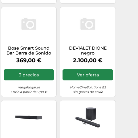
Bose Smart Sound
DEVIALET DIONE
Bar Barra de Sonido
negro
Inteligente Bluetooth
369,00 €
2.100,00 €
Dolby Atmos
3 precios
Ver oferta
megahogar.es
HomeCineSolutions ES
Envío a partir de 9,90 €
sin gastos de envío