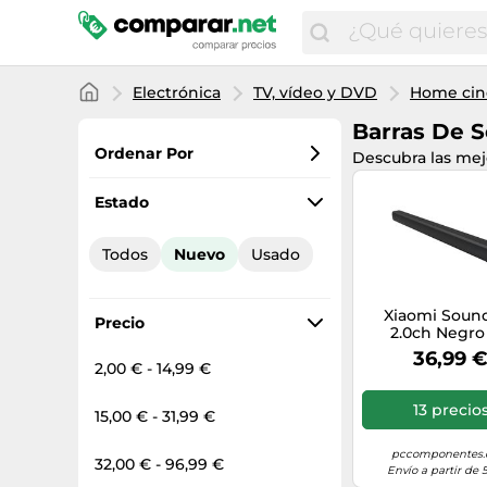
Electrónica
TV, vídeo y DVD
Home cin
Barras De 
Ordenar Por
Descubra las me
Favoritos
Estado
Precio más bajo
Todos
Nuevo
Usado
Precio total
Precio más alto
Xiaomi Soun
Precio
2.0ch Negro
canales 24
36,99 
2,00 € - 14,99 €
13 precio
15,00 € - 31,99 €
pccomponentes
32,00 € - 96,99 €
Envío a partir de 