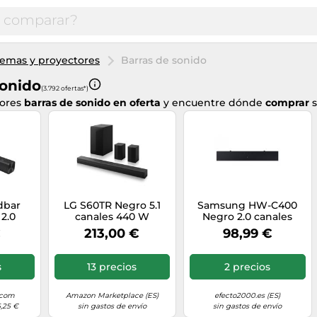
emas y proyectores
Barras de sonido
Sonido
(3.792 ofertas*)
jores
barras de sonido en oferta
y encuentre dónde
comprar
dbar
LG S60TR Negro 5.1
Samsung HW-C400
 2.0
canales 440 W
Negro 2.0 canales
 W
€
213,00 €
98,99 €
s
13 precios
2 precios
.com
Amazon Marketplace (ES)
efecto2000.es (ES)
5,25 €
sin gastos de envío
sin gastos de envío