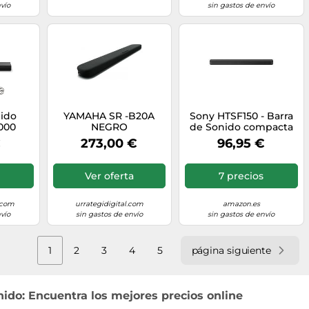
vío
sin gastos de envío
nido
YAMAHA SR -B20A
Sony HTSF150 - Barra
000
NEGRO
de Sonido compacta
 Dolby
con Bluetooth, Negro,
€
273,00 €
96,95 €
ual:X
90 x 6.4 x 8.8 cm
Ver oferta
7 precios
.com
urrategidigital.com
amazon.es
vío
sin gastos de envío
sin gastos de envío
1
2
3
4
5
página siguiente
nido: Encuentra los mejores precios online