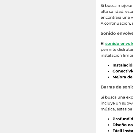
Si busca mejorar
Soundstage
alta calidad, es
encontrará una v
Super X-Fi
A continuación, 
Music Flow
Sonido envolv
El
sonido envol
MusicCast
permite disfruta
instalación limp
Soundbar Mode Control
Instalació
Conectivi
DTS Play-Fi
Mejora de
Voice4Video
Barras de son
Si busca una exp
X-Balanced Speaker Unit
incluye un subwo
música, estas bar
Game Pro
Profundid
TV Sound Mode Share
Diseño c
Fácil inst