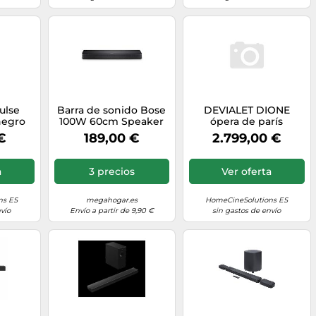
ulse
Barra de sonido Bose
DEVIALET DIONE
negro
100W 60cm Speaker
ópera de parís
TV 60 cm con
€
189,00 €
2.799,00 €
Bluetooth
a
3 precios
Ver oferta
ns ES
megahogar.es
HomeCineSolutions ES
vío
Envío a partir de 9,90 €
sin gastos de envío