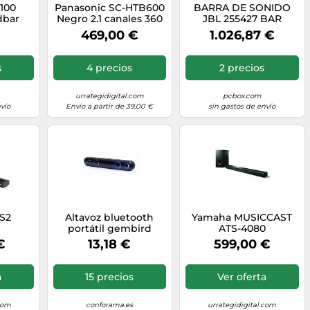
100
Panasonic SC-HTB600
BARRA DE SONIDO
dbar
Negro 2.1 canales 360
JBL 255427 BAR
es 240
W
1000MK2 BLACK
469,00 €
1.026,87 €
s
4 precios
2 precios
urrategidigital.com
pcbox.com
vío
Envío a partir de 39,00 €
sin gastos de envío
 S2
Altavoz bluetooth
Yamaha MUSICCAST
portátil gembird
ATS-4080
spkbt-bar400l negro
€
13,18 €
599,00 €
a
15 precios
Ver oferta
.com
conforama.es
urrategidigital.com