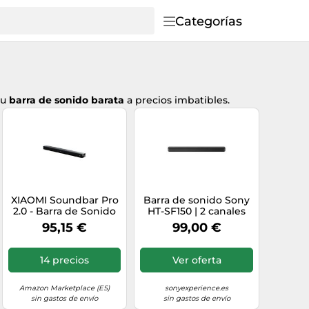
Categorías
su
barra de sonido barata
a precios imbatibles.
XIAOMI Soundbar Pro
Barra de sonido Sony
2.0 - Barra de Sonido
HT-SF150 | 2 canales
con decodificación
95,15 €
99,00 €
Dolby Audio™, 2.0
Canales, woofer
Integrado,
14 precios
Ver oferta
conectividad múltiple
(HDMI ARC, Óptico,
Coaxial, Bluetooth,
Amazon Marketplace (ES)
sonyexperience.es
NFC)
sin gastos de envío
sin gastos de envío