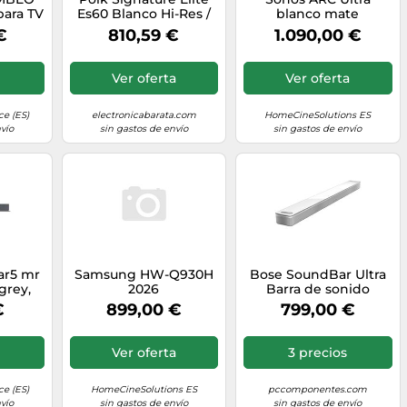
para TV
Es60 Blanco Hi-Res /
blanco mate
nido
Altavoz De Pie
€
810,59 €
1.090,00 €
 3D
,
n de
Ver oferta
Ver oferta
 7.1.4,
obles
nexión
e (ES)
electronicabarata.com
HomeCineSolutions ES
anzada
vío
sin gastos de envío
sin gastos de envío
ar5 mr
Samsung HW-Q930H
Bose SoundBar Ultra
grey,
2026
Barra de sonido
do con
AirPlay 2 blanco
€
899,00 €
799,00 €
oofer,
oth,
nido,
Ver oferta
3 precios
olby
e (ES)
HomeCineSolutions ES
pccomponentes.com
vío
sin gastos de envío
sin gastos de envío