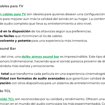
cables para TV
n cables para TV
son ideales para quienes desean una configuración 
do para mejorar aún más la calidad del sonido en su hogar. La combi
de audio completo que lleva su entretenimiento a otro nivel.
ad en la disposición
de los altavoces según sus preferencias.
s fáciles
que minimizan el lío de cables.
volvente y potente
para una experiencia más inmersiva.
Sound Bar
 del cine, una
dolby atmos sound bar
es imprescindible. Este tipo 
onoro tridimensional, haciendo que el sonido parezca provenir de dif
iéndola más realista y emocionante.
 total
que transforma cada película en una experiencia cinematográf
lidad con formatos de audio avanzados
que garantizan calidad de
gración
con otros dispositivos para un sistema de entretenimiento c
do TCL
onido TCL
son reconocidas por su calidad y rendimiento. Ofrecen una 
inician en el mundo del audio como para los más experimentados. Con 