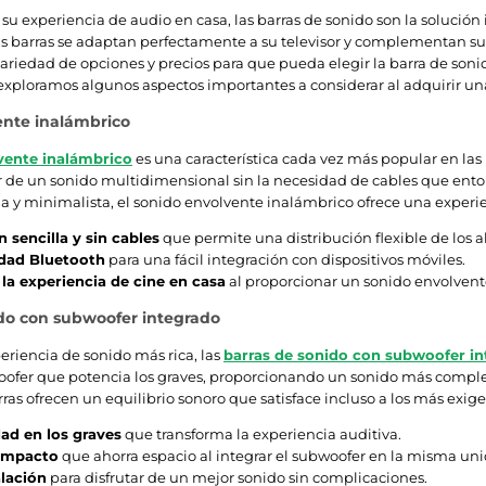
 su experiencia de audio en casa, las barras de sonido son la solución
tas barras se adaptan perfectamente a su televisor y complementan s
ariedad de opciones y precios para que pueda elegir la barra de soni
exploramos algunos aspectos importantes a considerar al adquirir un
ente inalámbrico
vente inalámbrico
es una característica cada vez más popular en las
r de un sonido multidimensional sin la necesidad de cables que ento
ia y minimalista, el sonido envolvente inalámbrico ofrece una experi
n sencilla y sin cables
que permite una distribución flexible de los a
dad Bluetooth
para una fácil integración con dispositivos móviles.
 la experiencia de cine en casa
al proporcionar un sonido envolvent
ido con subwoofer integrado
eriencia de sonido más rica, las
barras de sonido con subwoofer i
ofer que potencia los graves, proporcionando un sonido más completo
ras ofrecen un equilibrio sonoro que satisface incluso a los más exige
ad en los graves
que transforma la experiencia auditiva.
ompacto
que ahorra espacio al integrar el subwoofer en la misma un
alación
para disfrutar de un mejor sonido sin complicaciones.