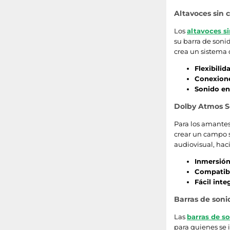
Altavoces sin 
Los
altavoces si
su barra de soni
crea un sistema 
Flexibilid
Conexione
Sonido en
Dolby Atmos 
Para los amantes
crear un campo s
audiovisual, hac
Inmersión
Compatibi
Fácil inte
Barras de soni
Las
barras de s
para quienes se 