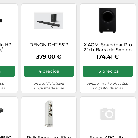
do HP
DENON DHT-S517
XIAOMI Soundbar Pro
a/
2.1ch-Barra de Sonido
con
TV de 300W con
379,00 €
174,41 €
-Series
Graves potentes y
U40AA)
subwoofer
inalámbrico Externo.
a
4 precios
13 precios
Compatible con Dolby
Audio™ y DTS
Virtual:X. Conexiones
ES)
urrategidigital.com
Amazon Marketplace (ES)
HDMI ARC/
vío
sin gastos de envío
sin gastos de envío
Óptico/Coaxial/Bluetooth
AMBEO
Polk Signature Elite
Sonos ARC Ultra