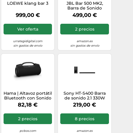
LOEWE klang bar 3
JBL Bar 500 MK2,
Barra de Sonido
Bluetooth 5.1 para TV,
999,00 €
499,00 €
Negro
Ver oferta
2 precios
urrategidigital.com
amazon.es
sin gastos de envío
sin gastos de envío
Hama | Altavoz portátil
Sony HT-S400 Barra
Bluetooth con Sonido
de sonido 2.1 330W
Potente 60 W,
Negro
82,18 €
219,00 €
Resistente al Agua
IPX6, batería 12 h,
Bluetooth, AUX y USB-
2 precios
8 precios
C
pcbox.com
amazon.es