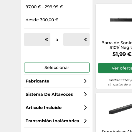
97,00 € - 299,99 €
desde 300,00 €
a
Barra de Soni
S101/ Negr
Compatible 
51,99 €
monitores HP E
y P-Series (5U
Seleccionar
Ver ofert
efecto2000.es (
Fabricante
sin gastos de en
Samsung
Sistema De Altavoces
LG Electronics
2.0
Artículo Incluido
Hisense
2.1
mando a distancia
Transmisión Inalámbrica
Sennheiser 
Panasonic