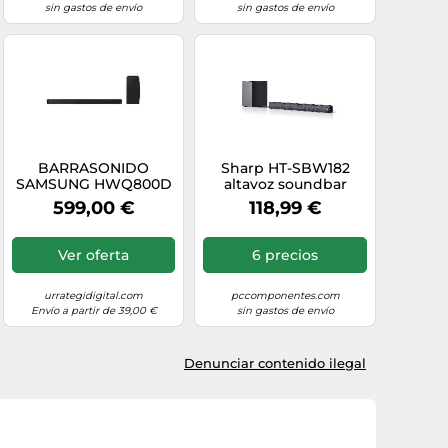
sin gastos de envío
sin gastos de envío
BARRASONIDO
Sharp HT-SBW182
SAMSUNG HWQ800D
altavoz soundbar
5.1.2 360W DATMOS
Negro 2.1 canales 160
599,00 €
118,99 €
WF
W
Ver oferta
6 precios
urrategidigital.com
pccomponentes.com
Envío a partir de 39,00 €
sin gastos de envío
Denunciar contenido ilegal