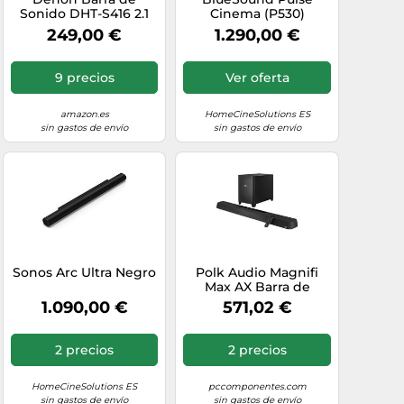
Sonido DHT-S416 2.1
Cinema (P530)
TV con subwoofer
249,00 €
1.290,00 €
inalámbrico, Google
Chromecast
Integrado, WiFi,
9 precios
Ver oferta
Bluetooth, Dolby
Digital, HDMI ARC,
Entrada óptica
amazon.es
HomeCineSolutions ES
sin gastos de envío
sin gastos de envío
Sonos Arc Ultra Negro
Polk Audio Magnifi
Max AX Barra de
Sonido Dolby Atmos
1.090,00 €
571,02 €
DTS:X de Referencia
con Subwoofer
Inalámbrico
2 precios
2 precios
HomeCineSolutions ES
pccomponentes.com
sin gastos de envío
sin gastos de envío