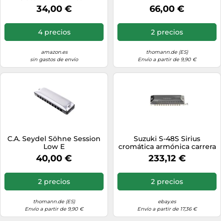
34,00 €
66,00 €
4 precios
2 precios
amazon.es
thomann.de (ES)
sin gastos de envío
Envío a partir de 9,90 €
C.A. Seydel Söhne Session
Suzuki S-48S Sirius
Low E
cromática armónica carrera
corta alineación recta
40,00 €
233,12 €
2 precios
2 precios
thomann.de (ES)
ebay.es
Envío a partir de 9,90 €
Envío a partir de 17,36 €