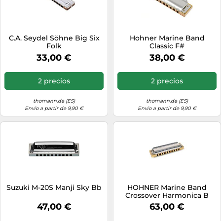
C.A. Seydel Söhne Big Six
Hohner Marine Band
Folk
Classic F#
33,00 €
38,00 €
2 precios
2 precios
thomann.de (ES)
thomann.de (ES)
Envío a partir de 9,90 €
Envío a partir de 9,90 €
Suzuki M-20S Manji Sky Bb
HOHNER Marine Band
Crossover Harmonica B
47,00 €
63,00 €