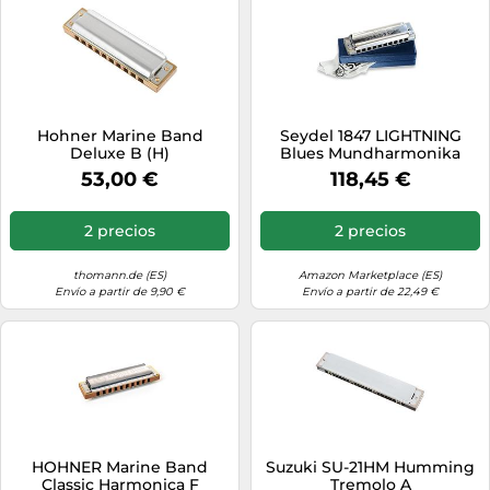
Hohner Marine Band
Seydel 1847 LIGHTNING
Deluxe B (H)
Blues Mundharmonika
16601 - in E
53,00 €
118,45 €
2 precios
2 precios
thomann.de (ES)
Amazon Marketplace (ES)
Envío a partir de 9,90 €
Envío a partir de 22,49 €
HOHNER Marine Band
Suzuki SU-21HM Humming
Classic Harmonica F
Tremolo A