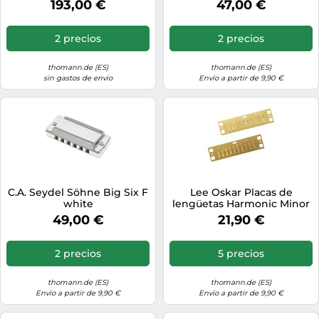
193,00 €
47,00 €
2 precios
2 precios
thomann.de (ES)
thomann.de (ES)
sin gastos de envío
Envío a partir de 9,90 €
C.A. Seydel Söhne Big Six F
Lee Oskar Placas de
white
lengüetas Harmonic Minor
para armónica – Si mayor
49,00 €
21,90 €
(B)
2 precios
5 precios
thomann.de (ES)
thomann.de (ES)
Envío a partir de 9,90 €
Envío a partir de 9,90 €