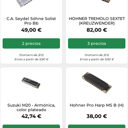
C.A. Seydel Söhne Solist
HOHNER TREMOLO SEXTET
Pro Bb
(KREUZWENDER)
REPLACEMENT F
49,00 €
82,00 €
2 precios
3 precios
thomann.de (ES)
thomann.de (ES)
Envío a partir de 9,90 €
Envío a partir de 9,90 €
Suzuki M20 - Armónica,
Hohner Pro Harp MS B (H)
color plateado
42,74 €
38,00 €