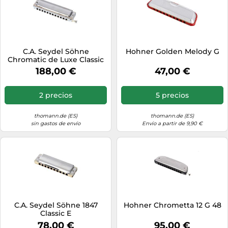
C.A. Seydel Söhne
Hohner Golden Melody G
Chromatic de Luxe Classic
C
188,00 €
47,00 €
2 precios
5 precios
thomann.de (ES)
thomann.de (ES)
sin gastos de envío
Envío a partir de 9,90 €
C.A. Seydel Söhne 1847
Hohner Chrometta 12 G 48
Classic E
78,00 €
95,00 €