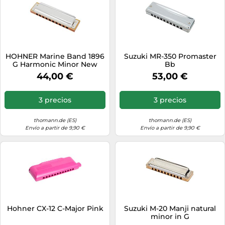
HOHNER Marine Band 1896
Suzuki MR-350 Promaster
G Harmonic Minor New
Bb
44,00 €
53,00 €
3 precios
3 precios
thomann.de (ES)
thomann.de (ES)
Envío a partir de 9,90 €
Envío a partir de 9,90 €
Hohner CX-12 C-Major Pink
Suzuki M-20 Manji natural
minor in G