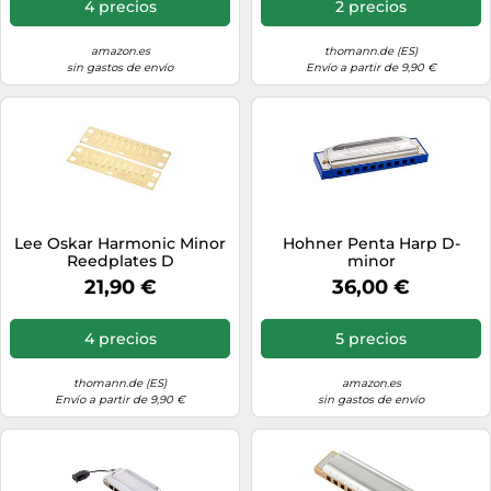
4 precios
2 precios
amazon.es
thomann.de (ES)
sin gastos de envío
Envío a partir de 9,90 €
Lee Oskar Harmonic Minor
Hohner Penta Harp D-
Reedplates D
minor
21,90 €
36,00 €
4 precios
5 precios
thomann.de (ES)
amazon.es
Envío a partir de 9,90 €
sin gastos de envío