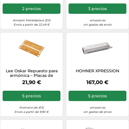
2 precios
3 precios
Amazon Marketplace (ES)
amazon.es
Envío a partir de 22,49 €
sin gastos de envío
Lee Oskar Repuesto para
HOHNER XPRESSION
armónica – Placas de
lengüetas natural menor –
21,90 €
167,00 €
Fa mayor
5 precios
5 precios
thomann.de (ES)
amazon.es
Envío a partir de 9,90 €
sin gastos de envío