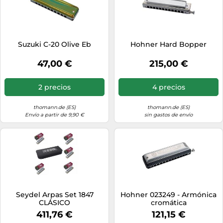
Suzuki C-20 Olive Eb
Hohner Hard Bopper
47,00 €
215,00 €
2 precios
4 precios
thomann.de (ES)
thomann.de (ES)
Envío a partir de 9,90 €
sin gastos de envío
Seydel Arpas Set 1847
Hohner 023249 - Armónica
CLÁSICO
cromática
411,76 €
121,15 €