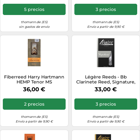
5 precios
3 precios
thomann.de (ES)
thomann.de (ES)
sin gastos de envío
Envío a partir de 9,90 €
Fiberreed Harry Hartmann
Légère Reeds - Bb
HEMP Tenor MS
Clarinete Reed, Signature,
Dureza 3.00 (BBSS3.00) -
36,00 €
33,00 €
Cañas Sintéticas Premium
para Viento-Madera
2 precios
3 precios
thomann.de (ES)
thomann.de (ES)
Envío a partir de 9,90 €
Envío a partir de 9,90 €