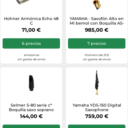
Hohner Armónica Echo 48
YAMAHA - Saxofón Alto en
C
Mi bemol con Boquilla AS-
4C, Lacado Dorado
71,00 €
985,00 €
6 precios
7 precios
amazon.es
thomann.de (ES)
sin gastos de envío
sin gastos de envío
Selmer S-80 serie c*
Yamaha YDS-150 Digital
Boquilla saxo soprano
Saxophone
144,00 €
759,00 €