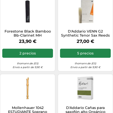
Forestone Black Bamboo
D'Addario VENN G2
Bb-Clarinet MH
Synthetic Tenor Sax Reeds
- Cañas para saxofón tenor
23,90 €
27,00 €
con construcción sintética
avanzada de fibras de
polímero, resina y caña
2 precios
5 precios
natural - Resistencia 3.0+
thomann.de (ES)
thomann.de (ES)
Envío a partir de 9,90 €
Envío a partir de 9,90 €
Mollenhauer 1042
D'Addario Cañas para
ESTUDIANTE Soprano
saxofón alto Orgánico