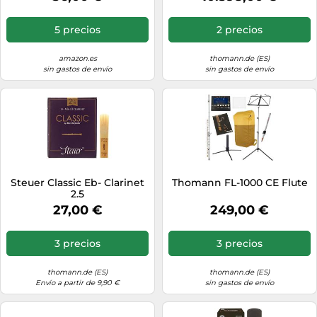
5 precios
2 precios
amazon.es
thomann.de (ES)
sin gastos de envío
sin gastos de envío
Steuer Classic Eb- Clarinet
Thomann FL-1000 CE Flute
2.5
27,00 €
249,00 €
3 precios
3 precios
thomann.de (ES)
thomann.de (ES)
Envío a partir de 9,90 €
sin gastos de envío