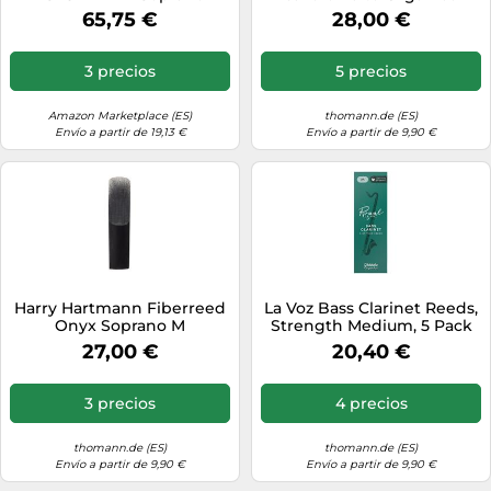
Barroca Birnbaum
Reserve – Ecológica –
65,75 €
28,00 €
Fuerza 3.0, Paquete de 10
3 precios
5 precios
Amazon Marketplace (ES)
thomann.de (ES)
Envío a partir de 19,13 €
Envío a partir de 9,90 €
Harry Hartmann Fiberreed
La Voz Bass Clarinet Reeds,
Onyx Soprano M
Strength Medium, 5 Pack
27,00 €
20,40 €
3 precios
4 precios
thomann.de (ES)
thomann.de (ES)
Envío a partir de 9,90 €
Envío a partir de 9,90 €