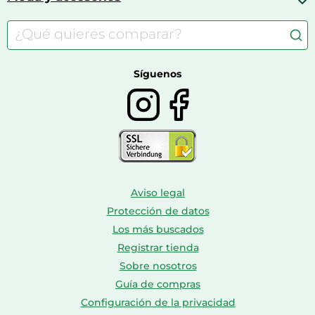
Carritos de bebé
Casas de muñecas
Comida para gatos
Accesorios de moda
Consolas
Comida para perros
Bolsos y maletas
Farmacia veterinaria
Botas mujer
Calzado de montaña
Síguenos
Aviso legal
Protección de datos
Los más buscados
Registrar tienda
Sobre nosotros
Guía de compras
Configuración de la privacidad