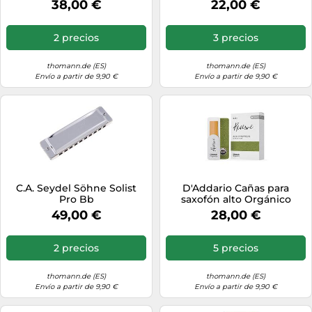
38,00 €
22,00 €
2 precios
3 precios
thomann.de (ES)
thomann.de (ES)
Envío a partir de 9,90 €
Envío a partir de 9,90 €
C.A. Seydel Söhne Solist
D'Addario Cañas para
Pro Bb
saxofón alto Orgánico
Reserve – Ecológica 3.0+
49,00 €
28,00 €
Paquete de 10
2 precios
5 precios
thomann.de (ES)
thomann.de (ES)
Envío a partir de 9,90 €
Envío a partir de 9,90 €