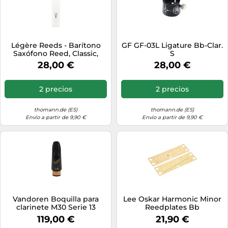
Légère Reeds - Barítono
GF GF-03L Ligature Bb-Clar.
Saxófono Reed, Classic,
S
Dureza 2.00 (BS2.00) -
28,00 €
28,00 €
Cañas Sintéticas Premium
para Viento-Madera
2 precios
2 precios
thomann.de (ES)
thomann.de (ES)
Envío a partir de 9,90 €
Envío a partir de 9,90 €
Vandoren Boquilla para
Lee Oskar Harmonic Minor
clarinete M30 Serie 13
Reedplates Bb
CM4188 perfil 88 si bemol
119,00 €
21,90 €