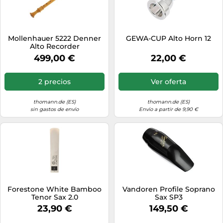
Mollenhauer 5222 Denner
GEWA-CUP Alto Horn 12
Alto Recorder
499,00 €
22,00 €
2 precios
Ver oferta
thomann.de (ES)
thomann.de (ES)
sin gastos de envío
Envío a partir de 9,90 €
Forestone White Bamboo
Vandoren Profile Soprano
Tenor Sax 2.0
Sax SP3
23,90 €
149,50 €