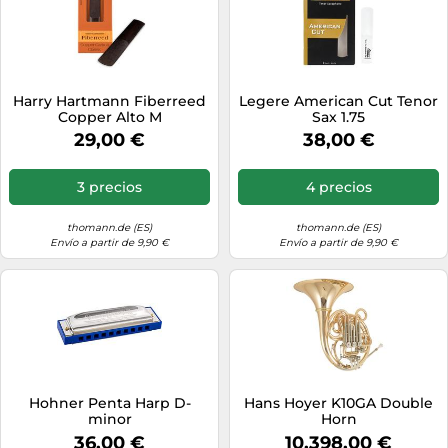
Harry Hartmann Fiberreed
Legere American Cut Tenor
Copper Alto M
Sax 1.75
29,00 €
38,00 €
3 precios
4 precios
thomann.de (ES)
thomann.de (ES)
Envío a partir de 9,90 €
Envío a partir de 9,90 €
Hohner Penta Harp D-
Hans Hoyer K10GA Double
minor
Horn
36,00 €
10.398,00 €