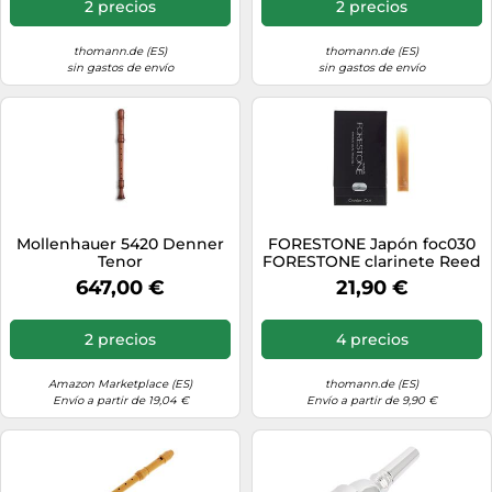
2 precios
2 precios
thomann.de (ES)
thomann.de (ES)
sin gastos de envío
sin gastos de envío
Mollenhauer 5420 Denner
FORESTONE Japón foc030
Tenor
FORESTONE clarinete Reed
alemán F3
647,00 €
21,90 €
2 precios
4 precios
Amazon Marketplace (ES)
thomann.de (ES)
Envío a partir de 19,04 €
Envío a partir de 9,90 €