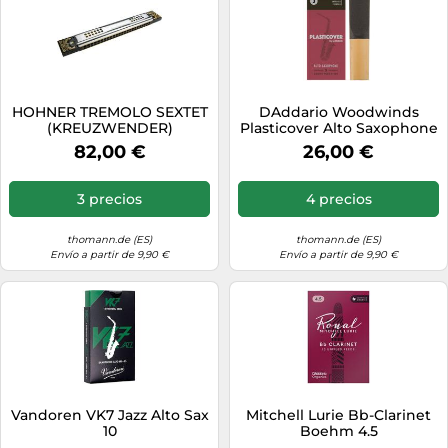
HOHNER TREMOLO SEXTET
DAddario Woodwinds
(KREUZWENDER)
Plasticover Alto Saxophone
REPLACEMENT F
3.0
82,00 €
26,00 €
3 precios
4 precios
thomann.de (ES)
thomann.de (ES)
Envío a partir de 9,90 €
Envío a partir de 9,90 €
Vandoren VK7 Jazz Alto Sax
Mitchell Lurie Bb-Clarinet
10
Boehm 4.5