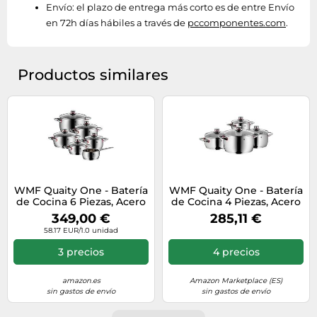
Envío:
el plazo de entrega más corto es de entre Envío
en 72h días hábiles a través de
pccomponentes.com
.
Productos similares
WMF Quaity One - Batería
WMF Quaity One - Batería
de Cocina 6 Piezas, Acero
de Cocina 4 Piezas, Acero
Inoxidable Apto para
Inoxidable Apto para
349,00 €
285,11 €
Inducción, 2 Cacerolas
Inducción, 1 Cacerola Baja
58.17 EUR/1.0 unidad
Bajas de 16 cm y 20 cm, 3
de 20 cm, 3 Cacerolas
Cacerolas Altas de 16 cm,
Altas de 16 cm, 20 cm y 24
3 precios
4 precios
20 cm y 24 cm, 1 Cazo 16
cm con 4 Tapas de Cristal
cm con 5 Tapas de Cristal
amazon.es
Amazon Marketplace (ES)
sin gastos de envío
sin gastos de envío