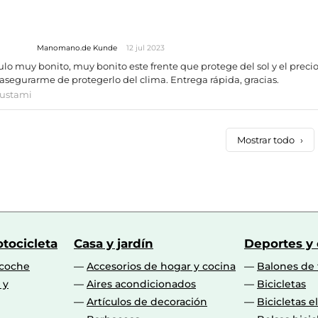
Manomano.de Kunde
12 jul 2023
culo muy bonito, muy bonito este frente que protege del sol y el prec
 asegurarme de protegerlo del clima. Entrega rápida, gracias.
rustami
Mostrar todo
›
tocicleta
Casa y jardín
Deportes y
 coche
Accesorios de hogar y cocina
Balones de 
 y
Aires acondicionados
Bicicletas
Artículos de decoración
Bicicletas e