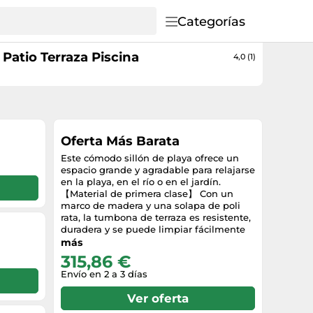
Categorías
Patio Terraza Piscina
4,0 (1)
Oferta Más Barata
Este cómodo sillón de playa ofrece un
espacio grande y agradable para relajarse
en la playa, en el río o en el jardín.
【Material de primera clase】 Con un
marco de madera y una solapa de poli
rata, la tumbona de terraza es resistente,
duradera y se puede limpiar fácilmente
con un paño húmedo. Funciones
más
prácticas: la tumbona de playa está
315,86 €
equipada con un techo para protegerse
Envío en 2 a 3 días
del sol y se puede utilizar incluso en días
ventosos gracias a las paredes laterales.
Ver oferta
Diseño extensible: gracias a los taburetes
extensibles, la tumbona proporciona la