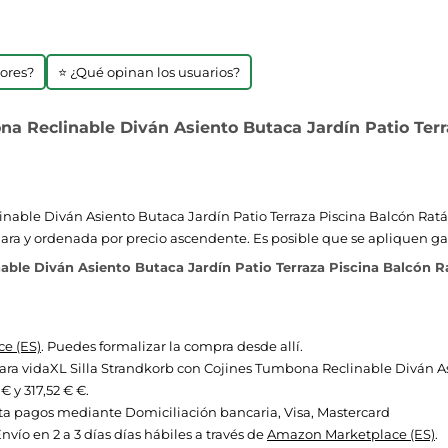
jores?
⭐ ¿Qué opinan los usuarios?
na Reclinable Diván Asiento Butaca Jardín Patio Terr
inable Diván Asiento Butaca Jardín Patio Terraza Piscina Balcón Rat
 clara y ordenada por precio ascendente. Es posible que se apliquen ga
able Diván Asiento Butaca Jardín Patio Terraza Piscina Balcón R
e (ES)
. Puedes formalizar la compra desde allí.
s para vidaXL Silla Strandkorb con Cojines Tumbona Reclinable Diván 
€ y 317,52 € €.
a pagos mediante Domiciliación bancaria, Visa, Mastercard
vío en 2 a 3 días días hábiles a través de
Amazon Marketplace (ES)
.