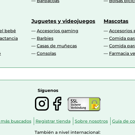
Barbacoas
Bolsas bicic
Juguetes y videojuegos
Mascotas
 el bebé
Accesorios gaming
Accesorios 
actancia
Barbies
Comida par
Casas de muñecas
Comida par
é
Consolas
Farmacia ve
Síguenos
 más buscados
Registrar tienda
Sobre nosotros
Guía de c
También a nivel internacional: