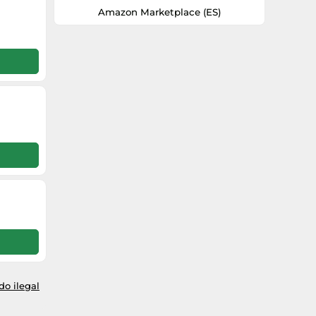
máxima comodidad. Respaldo ajustable:
Amazon Marketplace (ES)
el respaldo de la silla de playa se puede
ajustar en 3 posiciones, por lo que
siempre encontrarás la posición más
cómoda para relajarte.
o ilegal