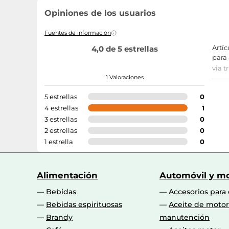
Opiniones de los usuarios
Fuentes de información
Artí
4,0 de 5 estrellas
para
via t
1 Valoraciones
5 estrellas
0
4 estrellas
1
3 estrellas
0
2 estrellas
0
1 estrella
0
Alimentación
Automóvil y mo
Bebidas
Accesorios para
Bebidas espirituosas
Aceite de motor
Brandy
manutención