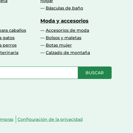
leta
hogar
Básculas de baño
Moda y accesorios
para caballos
Accesorios de moda
a gatos
Bolsos y maletas
a perros
Botas mujer
terinaria
Calzado de montaña
BUSCAR
ompras
Configuración de la privacidad