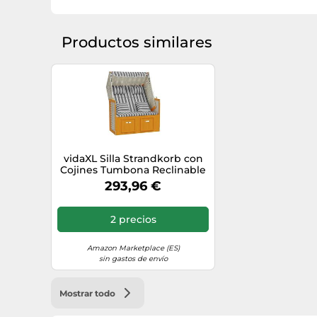
Productos similares
vidaXL Silla Strandkorb con
Cojines Tumbona Reclinable
Diván Asiento Butaca Jardín
293,96 €
Patio Terraza Piscina Balcón
Ratán Sintético Madera Azul
Blanco
2 precios
Amazon Marketplace (ES)
sin gastos de envío
Mostrar todo