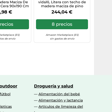
adera Maciza De
vidaXL Litera con techo de
 Cera 90x190 Cm
madera maciza de pino
idaxl
90x190 cm – Cama alta
1,98 €
244,04 €
recios
8 precios
rketplace (ES)
Amazon Marketplace (ES)
tos de envío
sin gastos de envío
 outdoor
Droguería y salud
fútbol
Alimentación del bebé
Alimentación y lactancia
lípticas
Artículos de limpieza del