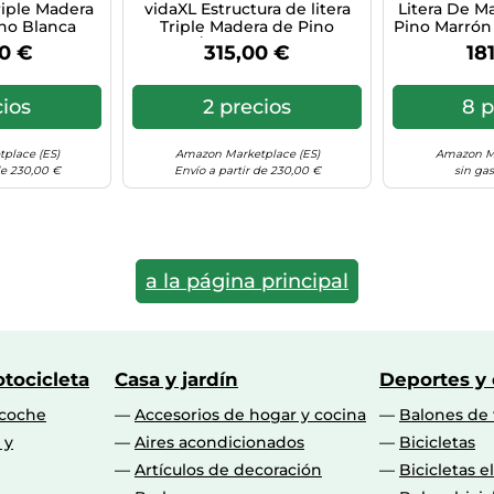
riple Madera
vidaXL Estructura de litera
Litera De M
no Blanca
Triple Madera de Pino
Pino Marrón
x200 cm,
140x200/70x140 cm, armazón
V
0 €
315,00 €
18
era Triple,
de litera Triple, Marco de
ra Triple,
litera Triple, somier de litera
a de 3 Camas
de 3 Camas
cios
2 precios
8 p
place (ES)
Amazon Marketplace (ES)
Amazon Ma
de 230,00 €
Envío a partir de 230,00 €
sin gas
a la página principal
tocicleta
Casa y jardín
Deportes y
 coche
Accesorios de hogar y cocina
Balones de 
 y
Aires acondicionados
Bicicletas
Artículos de decoración
Bicicletas e