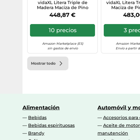
vidaXL Litera Triple de
vidaXL Litera T
Madera Maciza de Pino
Maciza de Pi
90x200 cm, litera de Tres
200x200/80
448,87 €
483,0
Camas, litera de 3 Niveles,
armazón de lit
litera Triple para niños, Cama
Marco de lite
Triple
somier de liter
10 precios
3 pre
Amazon Marketplace (ES)
Amazon Market
sin gastos de envío
Envío a partir 
Mostrar todo
Alimentación
Automóvil y mo
Bebidas
Accesorios para
Bebidas espirituosas
Aceite de motor
Brandy
manutención