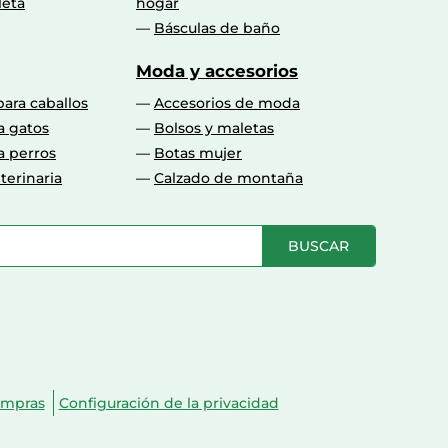
leta
hogar
Básculas de baño
Moda y accesorios
para caballos
Accesorios de moda
a gatos
Bolsos y maletas
a perros
Botas mujer
terinaria
Calzado de montaña
BUSCAR
ompras
Configuración de la privacidad