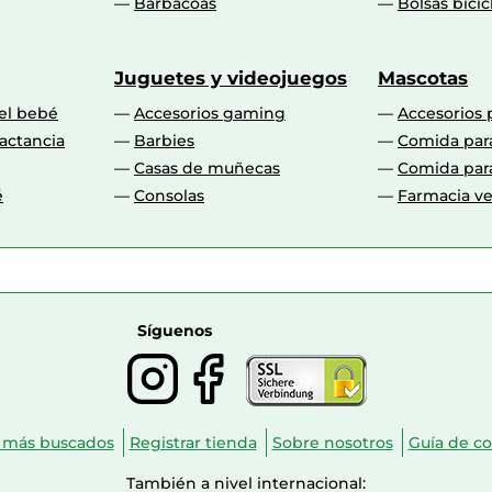
Barbacoas
Bolsas bicic
Juguetes y videojuegos
Mascotas
 el bebé
Accesorios gaming
Accesorios 
actancia
Barbies
Comida par
Casas de muñecas
Comida par
é
Consolas
Farmacia ve
Síguenos
 más buscados
Registrar tienda
Sobre nosotros
Guía de c
También a nivel internacional: