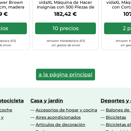
ower Brown
vidaXL Máquina de Hacer
vidaXL Máq
8 cm, madera
Insignias con 500 Piezas de
con Cort
regnada,
Chapas con Cortador
Perforadora
9 €
182,42 €
10
l aire libre,
Circular Punzón Giratorio
Insignias Ci
l duradero,
Perforadoras Pin Cintas
Espejo Jue
uegos para
Porta Llaves Casera 37 mm
4
cios
10 precios
2 p
 aventura de
centro de
place (ES)
Amazon Marketplace (ES)
Amazon Ma
de envío
sin gastos de envío
sin gas
a la página principal
tocicleta
Casa y jardín
Deportes y
 coche
Accesorios de hogar y cocina
Balones de 
 y
Aires acondicionados
Bicicletas
Artículos de decoración
Bicicletas e