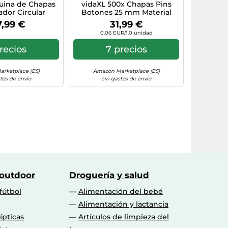
uina de Chapas
vidaXL 500x Chapas Pins
ador Circular
Botones 25 mm Material
s para Hacer Pin
para Hacer en Casa con
7,99 €
31,99 €
ntas Porta Llaves
Máquina
0.06 EUR/1.0 unidad
go de Troqueles
4 mm
recios
7 precios
rketplace (ES)
Amazon Marketplace (ES)
tos de envío
sin gastos de envío
 outdoor
Droguería y salud
fútbol
Alimentación del bebé
Alimentación y lactancia
lípticas
Artículos de limpieza del