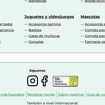
Barbacoas
Bolsas bicic
Juguetes y videojuegos
Mascotas
 el bebé
Accesorios gaming
Accesorios 
actancia
Barbies
Comida par
Casas de muñecas
Comida par
é
Consolas
Farmacia ve
Síguenos
 más buscados
Registrar tienda
Sobre nosotros
Guía de c
También a nivel internacional: