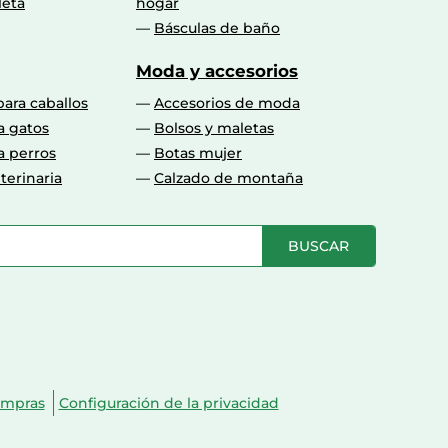
leta
hogar
Básculas de baño
Moda y accesorios
para caballos
Accesorios de moda
a gatos
Bolsos y maletas
a perros
Botas mujer
terinaria
Calzado de montaña
BUSCAR
ompras
Configuración de la privacidad