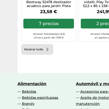
Bestway 52478 deslizador
vidaXL Play T
acuático para jardín Pista
52,5 x 85 x 23
deslizante acuática para
maciza imp
23,58 €
241,9
jardín
moderno juego a
parque infanti
estación de j
7 precios
2 pre
niños, torre de
temporada, 
Amazon Marketplace (ES)
Amazon Market
Envío a partir de 17,99 €
sin gastos 
Mostrar todo
Alimentación
Automóvil y mo
Bebidas
Accesorios para
Bebidas espirituosas
Aceite de motor
Brandy
manutención