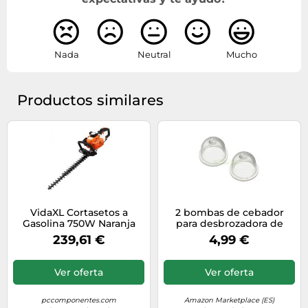
Nada
Neutral
Mucho
Productos similares
VidaXL Cortasetos a
2 bombas de cebador
Gasolina 750W Naranja
para desbrozadora de
gasolina de 23, 25, 26, 32,
239,61 €
4,99 €
33, 43, 52 cc
Ver oferta
Ver oferta
pccomponentes.com
Amazon Marketplace (ES)