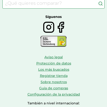
Consolas
Comida para perros
Bolsos y maletas
Farmacia veterinaria
Botas mujer
Calzado de montaña
Síguenos
Aviso legal
Protección de datos
Los más buscados
Registrar tienda
Sobre nosotros
Guía de compras
Configuración de la privacidad
También a nivel internacional: