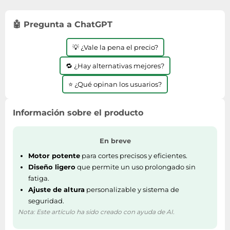
Lavavajillas y lavaplatos
Playmobil
Relojes
Ropa deportiva y outdoor
Perfumes de mujer
Media
Vehículos a escala
🤖 Pregunta a ChatGPT
Relojes de pulsera
Tiendas de campaña
Perfumes unisex
Microondas
Sneakers
Zapatillas de tenis
Placer y anticoncepción
💡 ¿Vale la pena el precio?
Monitores y pantallas ordenador
Tejer y crochet
Zapatillas deportivas
Productos de higiene corporal
Máquinas de afeitar
🔁 ¿Hay alternativas mejores?
Zapatillas de atletismo
Productos para baño y ducha
Móviles
⭐ ¿Qué opinan los usuarios?
Zapatillas de baloncesto
Protectores solares
Ordenadores portátiles
Zapatos
Sets de belleza
Placas de cocina
Información sobre el producto
Zapatos de invierno
Tensiómetros
Radios
Zapatos mujer
En breve
Termómetros clínicos
Secadoras
Motor potente
para cortes precisos y eficientes.
Tratamientos faciales
Sonido y alta fidelidad
Diseño ligero
que permite un uso prolongado sin
TV, vídeo y DVD
fatiga.
Ajuste de altura
personalizable y sistema de
Tablets
seguridad.
Telecomunicaciones
Nota: Este artículo ha sido creado con ayuda de AI.
Televisores