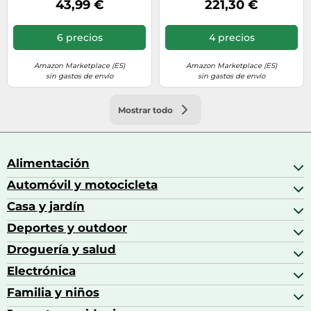
43,99 €
221,30 €
Mobiliario Muebles
Decoración Adorno
Madera Maciza de Pino
6 precios
4 precios
Blanco 145,5x4x100 cm
Amazon Marketplace (ES)
Amazon Marketplace (ES)
sin gastos de envío
sin gastos de envío
Mostrar todo
Alimentación
Automóvil y motocicleta
Bebidas
Bebidas espirituosas
Casa y jardín
Accesorios para coche
Brandy
Aceite de motor y manutención
Deportes y outdoor
Accesorios de hogar y cocina
Café
Aceites motor
Aires acondicionados
Droguería y salud
Balones de fútbol
Altavoces coche
Artículos de decoración
Bicicletas
Electrónica
Alimentación del bebé
Barbacoas
Bicicletas elípticas
Alimentación y lactancia
Familia y niños
Altavoces
Bolsas bicicleta
Artículos de limpieza del hogar
Aspiradoras