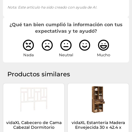
Nota: Este artículo ha sido creado con ayuda de AI.
¿Qué tan bien cumplió la información con tus
expectativas y te ayudó?
Nada
Neutral
Mucho
Productos similares
vidaXL Cabecero de Cama
vidaXL Estantería Madera
Cabezal Dormitorio
Envejecida 30 x 42.4 x
Estructura Habitación
185.2 cm