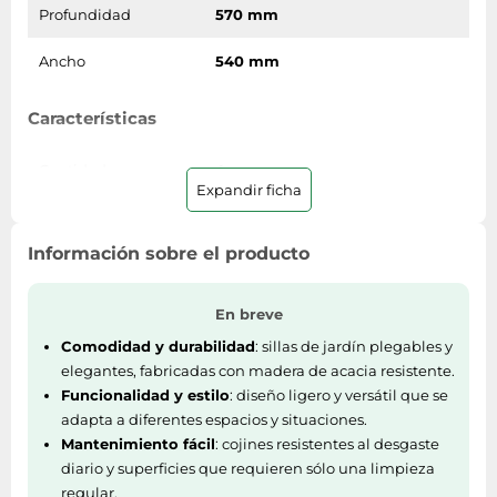
Profundidad
570 mm
Ancho
540 mm
Características
Cantidad
4
Expandir ficha
Color del producto
Antracita
Información sobre el producto
Material
Madera de acacia
Material de la funda
En breve
Poliéster
del cojín
Comodidad y durabilidad
: sillas de jardín plegables y
elegantes, fabricadas con madera de acacia resistente.
Tipo de asiento
Asiento acolchado
Funcionalidad y estilo
: diseño ligero y versátil que se
adapta a diferentes espacios y situaciones.
Mejores usos
Terraza
Mantenimiento fácil
: cojines resistentes al desgaste
diario y superficies que requieren sólo una limpieza
regular.