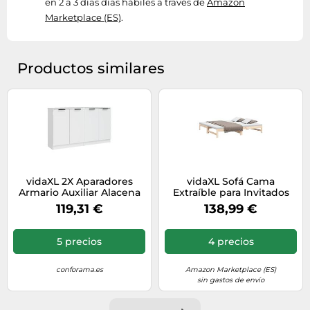
en 2 a 3 días días hábiles a través de
Amazon
Marketplace (ES)
.
Productos similares
vidaXL 2X Aparadores
vidaXL Sofá Cama
Armario Auxiliar Alacena
Extraíble para Invitados
Mesa Consola Entrada
Plegable Mobiliario
119,31 €
138,99 €
Pasillo Vestíbulo Recibidor
Mueble Multiusos Salón
Muebles Madera
Sala de Estar Madera
Contrachapada Blanco
Maciza de Pino 2X(80x200)
5 precios
4 precios
60x30x70 cm
cm
conforama.es
Amazon Marketplace (ES)
sin gastos de envío