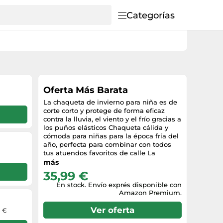
Categorías
Oferta Más Barata
La chaqueta de invierno para niña es de
corte corto y protege de forma eficaz
contra la lluvia, el viento y el frío gracias a
los puños elásticos Chaqueta cálida y
cómoda para niñas para la época fría del
año, perfecta para combinar con todos
tus atuendos favoritos de calle La
cremallera alta, los puños elásticos y la
más
apertura con botones de presión
35,99 €
garantizan que el viento no pueda entrar
En stock. Envío exprés disponible con
en la chaqueta desde ningún lado
Amazon Premium.
Máxima comodidad gracias al material
de alta calidad y al buen acabado Un clic
Ver oferta
8 €
en el nombre de la marca lleva a la
tienda Urban Classics y a la moda de la