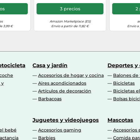
ios
3 precios
2 
es
Amazon Marketplace (ES)
a
de 3,99 €
Envío a partir de 11,82 €
Envío a 
tocicleta
Casa y jardín
Deportes y
 coche
Accesorios de hogar y cocina
Balones de 
 y
Aires acondicionados
Bicicletas
Artículos de decoración
Bicicletas e
Barbacoas
Bolsas bicic
Juguetes y videojuegos
Mascotas
 el bebé
Accesorios gaming
Accesorios 
actancia
Barbies
Comida par