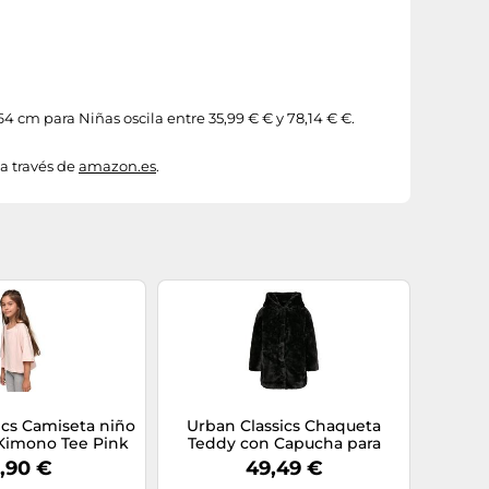
64 cm para Niñas oscila entre 35,99 € € y 78,14 € €.
a través de
amazon.es
.
ics Camiseta niño
Urban Classics Chaqueta
 Kimono Tee Pink
Teddy con Capucha para
146/152
Niñas – Negro 146/152 cm
,90 €
49,49 €