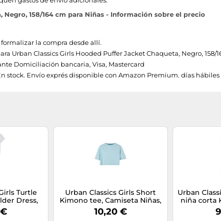
quen gastos de envío adicionales.
 Negro, 158/164 cm para Niñas - Información sobre el precio
 formalizar la compra desde allí.
 para Urban Classics Girls Hooded Puffer Jacket Chaqueta, Negro, 158/1
te Domiciliación bancaria, Visa, Mastercard
En stock. Envío exprés disponible con Amazon Premium. días hábiles 
irls Turtle
Urban Classics Girls Short
Urban Class
der Dress,
Kimono tee, Camiseta Niñas,
niña corta
s, White,
Oceanblue,
 €
10,20 €
9