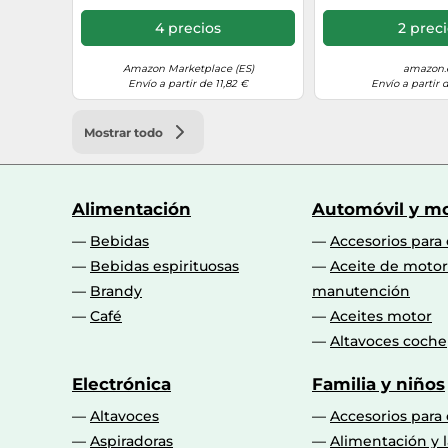
4 precios
2 prec
Amazon Marketplace (ES)
amazon.
Envío a partir de 11,82 €
Envío a partir 
Mostrar todo
Alimentación
Automóvil y mo
Bebidas
Accesorios para
Bebidas espirituosas
Aceite de motor
Brandy
manutención
Café
Aceites motor
Altavoces coche
Electrónica
Familia y niños
Altavoces
Accesorios para
Aspiradoras
Alimentación y l