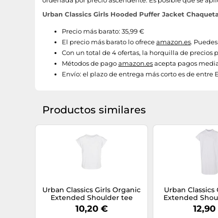
ordenada por precio ascendente. Es posible que se apli
Urban Classics Girls Hooded Puffer Jacket Chaqueta,
Precio más barato: 35,99 €
El precio más barato lo ofrece
amazon.es
. Puedes
Con un total de 4 ofertas, la horquilla de precios
Métodos de pago
amazon.es
acepta pagos median
Envío:
el plazo de entrega más corto es de entre 
Productos similares
Urban Classics Girls Organic
Urban Classics G
Extended Shoulder tee
Extended Shoul
Camiseta, Blanco, 158/164 cm
Vestido Niña
10,20 €
12,90
para Niñas