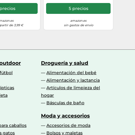
precios
5 precios
mazon.es
amazon.es
partir de 3,99 €
sin gastos de envío
 outdoor
Droguería y salud
fútbol
Alimentación del bebé
Alimentación y lactancia
lípticas
Artículos de limpieza del
leta
hogar
Básculas de baño
Moda y accesorios
para caballos
Accesorios de moda
a gatos
Bolsos y maletas