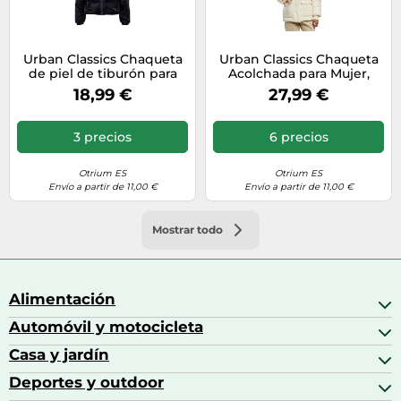
Urban Classics Chaqueta
Urban Classics Chaqueta
de piel de tiburón para
Acolchada para Mujer,
mujer TB6146 M
Arena Blanca, S
18,99 €
27,99 €
3 precios
6 precios
Otrium ES
Otrium ES
Envío a partir de 11,00 €
Envío a partir de 11,00 €
Mostrar todo
Alimentación
Automóvil y motocicleta
Bebidas
Bebidas espirituosas
Casa y jardín
Accesorios para coche
Brandy
Aceite de motor y manutención
Deportes y outdoor
Accesorios de hogar y cocina
Café
Aceites motor