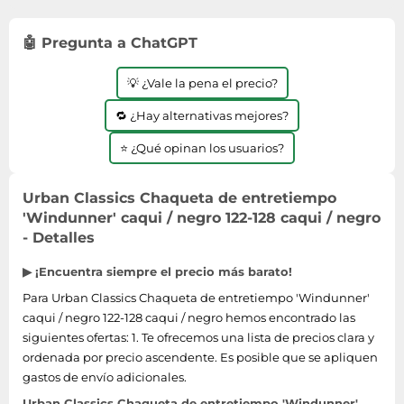
Lavavajillas y lavaplatos
Playmobil
Relojes
Ropa deportiva y outdoor
Perfumes de mujer
Media
Vehículos a escala
🤖 Pregunta a ChatGPT
Relojes de pulsera
Tiendas de campaña
Perfumes unisex
Microondas
Sneakers
Zapatillas de tenis
Placer y anticoncepción
💡 ¿Vale la pena el precio?
Monitores y pantallas ordenador
Tejer y crochet
Zapatillas deportivas
Productos de higiene corporal
Máquinas de afeitar
🔁 ¿Hay alternativas mejores?
Zapatillas de atletismo
Productos para baño y ducha
Móviles
⭐ ¿Qué opinan los usuarios?
Zapatillas de baloncesto
Protectores solares
Ordenadores portátiles
Zapatos
Sets de belleza
Placas de cocina
Urban Classics Chaqueta de entretiempo
Zapatos de invierno
'Windunner' caqui / negro 122-128 caqui / negro
Tensiómetros
Radios
- Detalles
Zapatos mujer
Termómetros clínicos
Secadoras
▶ ¡Encuentra siempre el precio más barato!
Tratamientos faciales
Sonido y alta fidelidad
Para Urban Classics Chaqueta de entretiempo 'Windunner'
TV, vídeo y DVD
caqui / negro 122-128 caqui / negro hemos encontrado las
Tablets
siguientes ofertas: 1. Te ofrecemos una lista de precios clara y
ordenada por precio ascendente. Es posible que se apliquen
Telecomunicaciones
gastos de envío adicionales.
Televisores
Urban Classics Chaqueta de entretiempo 'Windunner'