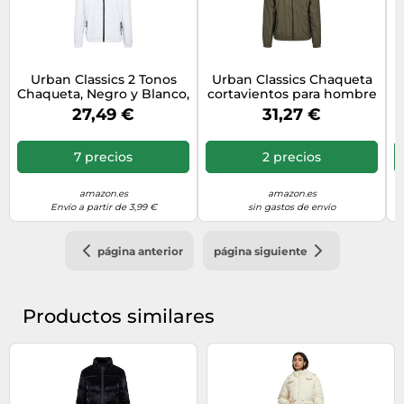
Urban Classics 2 Tonos
Urban Classics Chaqueta
Chaqueta, Negro y Blanco,
cortavientos para hombre
M para Hombre
de 2 tonos Tech
27,49 €
31,27 €
Windrunner, chaqueta de
entretiempo para hombre
en muchos colores, tallas
7 precios
2 precios
S - 5XL, Color negro y
verde oscuro., L
amazon.es
amazon.es
Envío a partir de 3,99 €
sin gastos de envío
página anterior
página siguiente
Productos similares