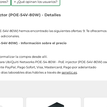
jores?
⭐ ¿Qué opinan los usuarios?
ctor (POE-54V-80W) - Detalles
54V-80W) hemos encontrado las siguientes ofertas: 9. Te ofrecemos u
 adicionales.
54V-80W) - Información sobre el precio
formalizar la compra desde allí.
s para UbiQuiti Networks POE-54-80W - PoE injector (POE-54V-80W) oscil
e PayPal, Pago Sofort, Visa, Mastercard, Pago por adelantado
 días laborables días hábiles a través de
senetic.es
.