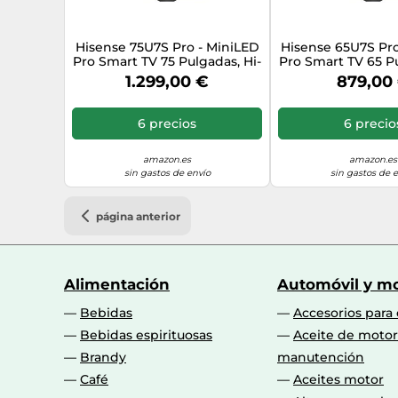
Hisense 75U7S Pro - MiniLED
Hisense 65U7S Pro
Pro Smart TV 75 Pulgadas, Hi-
Pro Smart TV 65 Pu
QLED MiniLED Pro, Modo
QLED MiniLED P
1.299,00 €
879,00
Juego 165 Hz Nativos, Sonido
Juego 165 Hz Nati
Envolvente 2.1.2, Anti
Envolvente 2.1.
Reflection & Glare Free, IMAX
Reflection & Glare
6 precios
6 precio
Enhanced, Dolby Vision IQ,
Enhanced, Dolby 
HDR 10+
HDR 10
amazon.es
amazon.es
sin gastos de envío
sin gastos de 
página anterior
Alimentación
Automóvil y mo
Bebidas
Accesorios para
Bebidas espirituosas
Aceite de motor
Brandy
manutención
Café
Aceites motor