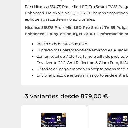
Para Hisense 55U7S Pro - MiniLED Pro Smart TV 55 Pulga
Enhanced, Dolby Vision IQ, HDR 10+ hemos encontrado las
apliquen gastos de envío adicionales.
Hisense 55U7S Pro - MiniLED Pro Smart TV 55 Pulgad
Enhanced, Dolby Vision IQ, HDR 10+ - Información so
Precio más barato: 699,00 €
El precio más barato lo ofrece
amazon.es
. Puedes
Con un total de 7 ofertas, la horquilla de preci
Envolvente 2.1.2, Anti Reflection & Glare Free, IM
Métodos de pago
amazon.es
acepta pagos median
Envío:
el plazo de entrega más corto es de entre 
3 variantes desde 879,00 €