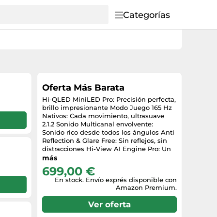
Categorías
Oferta Más Barata
Hi-QLED MiniLED Pro: Precisión perfecta,
brillo impresionante Modo Juego 165 Hz
Nativos: Cada movimiento, ultrasuave
2.1.2 Sonido Multicanal envolvente:
Sonido rico desde todos los ángulos Anti
Reflection & Glare Free: Sin reflejos, sin
distracciones Hi-View AI Engine Pro: Un
experto en IA avanzado detrás de cada
más
imagen
699,00 €
En stock. Envío exprés disponible con
Amazon Premium.
Ver oferta