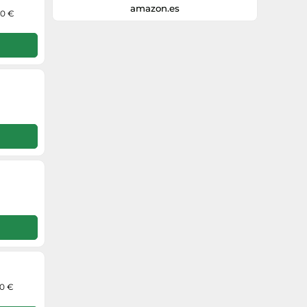
amazon.es
00 €
00 €