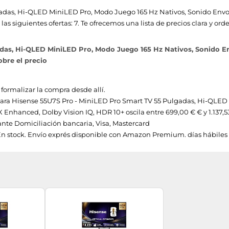
das, Hi-QLED MiniLED Pro, Modo Juego 165 Hz Nativos, Sonido Envolve
 siguientes ofertas: 7. Te ofrecemos una lista de precios clara y or
as, Hi-QLED MiniLED Pro, Modo Juego 165 Hz Nativos, Sonido Envo
bre el precio
 formalizar la compra desde allí.
os para Hisense 55U7S Pro - MiniLED Pro Smart TV 55 Pulgadas, Hi-QLE
AX Enhanced, Dolby Vision IQ, HDR 10+ oscila entre 699,00 € € y 1.137,5
te Domiciliación bancaria, Visa, Mastercard
En stock. Envío exprés disponible con Amazon Premium. días hábiles 