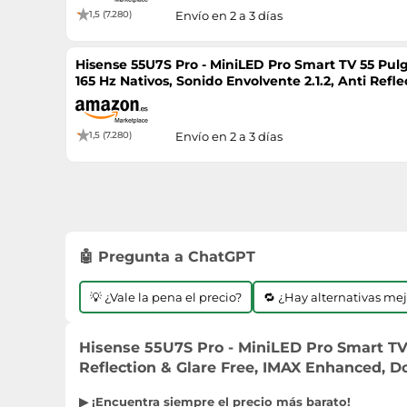
1,5 (7.280)
Envío en 2 a 3 días
Hisense 55U7S Pro - MiniLED Pro Smart TV 55 Pu
165 Hz Nativos, Sonido Envolvente 2.1.2, Anti Ref
Vision IQ, HDR 10+
1,5 (7.280)
Envío en 2 a 3 días
🤖 Pregunta a ChatGPT
💡 ¿Vale la pena el precio?
🔁 ¿Hay alternativas me
Hisense 55U7S Pro - MiniLED Pro Smart TV 
Reflection & Glare Free, IMAX Enhanced, Do
▶ ¡Encuentra siempre el precio más barato!