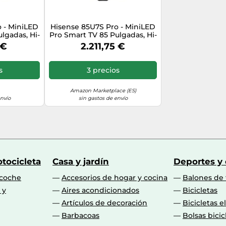
 - MiniLED
Hisense 85U7S Pro - MiniLED
lgadas, Hi-
Pro Smart TV 85 Pulgadas, Hi-
ro, Modo
QLED MiniLED Pro, Modo
 €
2.211,75 €
vos, Sonido
Juego 165 Hz Nativos, Sonido
2, Anti
Envolvente 2.1.2, Anti
 Free, IMAX
Reflection & Glare Free, IMAX
s
3 precios
Vision IQ,
Enhanced, Dolby Vision IQ,
+
HDR 10+
Amazon Marketplace (ES)
envío
sin gastos de envío
tocicleta
Casa y jardín
Deportes y
 coche
Accesorios de hogar y cocina
Balones de 
 y
Aires acondicionados
Bicicletas
Artículos de decoración
Bicicletas e
Barbacoas
Bolsas bicic