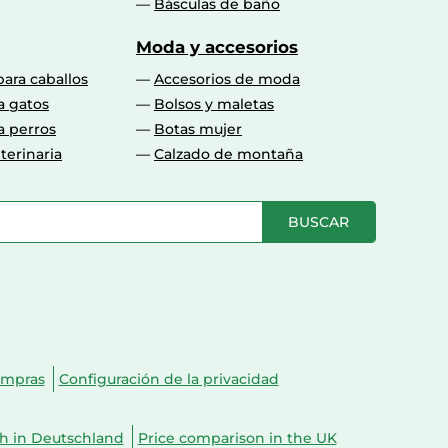
Básculas de baño
Moda y accesorios
para caballos
Accesorios de moda
a gatos
Bolsos y maletas
a perros
Botas mujer
terinaria
Calzado de montaña
BUSCAR
ompras
Configuración de la privacidad
ch in Deutschland
Price comparison in the UK