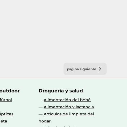
página siguiente
 outdoor
Droguería y salud
fútbol
Alimentación del bebé
Alimentación y lactancia
lípticas
Artículos de limpieza del
leta
hogar