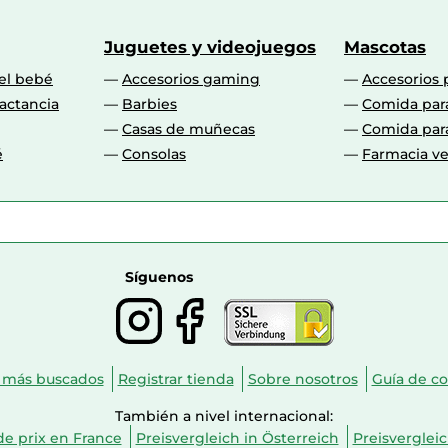
Juguetes y videojuegos
Mascotas
 el bebé
Accesorios gaming
Accesorios 
actancia
Barbies
Comida par
Casas de muñecas
Comida par
é
Consolas
Farmacia ve
Síguenos
 más buscados
Registrar tienda
Sobre nosotros
Guía de c
También a nivel internacional:
e prix en France
Preisvergleich in Österreich
Preisverglei