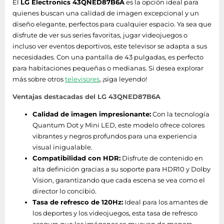
El
LG Electronics 43QNED87B6A
es la opción ideal para
quienes buscan una calidad de imagen excepcional y un
Ancho del dispositivo
968 mm
diseño elegante, perfectos para cualquier espacio. Ya sea que
(con soporte)
disfrute de ver sus series favoritas, jugar videojuegos o
incluso ver eventos deportivos, este televisor se adapta a sus
Contenido del embalaje
necesidades. Con una pantalla de 43 pulgadas, es perfecto
para habitaciones pequeñas o medianas. Si desea explorar
Tipo de control
más sobre otros
televisores
, ¡siga leyendo!
AI Magic Remote
remoto
Ventajas destacadas del LG 43QNED87B6A
Mando a distancia
Calidad de imagen impresionante:
Con la tecnología
Si
incluido
Quantum Dot y Mini LED, este modelo ofrece colores
vibrantes y negros profundos para una experiencia
Empaquetado
visual inigualable.
Compatibilidad con HDR:
Disfrute de contenido en
Ancho del paquete
alta definición gracias a su soporte para HDR10 y Dolby
1055 mm
Vision, garantizando que cada escena se vea como el
Profundidad del
director lo concibió.
172 mm
paquete
Tasa de refresco de 120Hz:
Ideal para los amantes de
los deportes y los videojuegos, esta tasa de refresco
Altura del paquete
660 mm