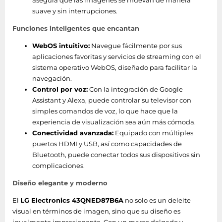
asegura que las imágenes se muevan de manera
suave y sin interrupciones.
Peso del paquete
15,2 kg
Funciones inteligentes que encantan
Características especiales
WebOS intuitivo:
Navegue fácilmente por sus
aplicaciones favoritas y servicios de streaming con el
sistema operativo WebOS, diseñado para facilitar la
Dynamic QNED Color Pro, AI
navegación.
Super Upscaling 4K, Filmmaker
Control por voz:
Con la integración de Google
Mode™, Dynamic Tone
Assistant y Alexa, puede controlar su televisor con
Mapping, AI HDR Remastering,
Tecnologías LG
simples comandos de voz, lo que hace que la
HGiG, Game Optimiser, ALLM,
(AV/TV)
experiencia de visualización sea aún más cómoda.
VRR, Google Cast, ThinQ™,
Conectividad avanzada:
Compatible con Apple
Equipado con múltiples
puertos HDMI y USB, así como capacidades de
HomeKit, LG Sound Sync, AI
Bluetooth, puede conectar todos sus dispositivos sin
Sound Pro, Clear Voice Pro,
complicaciones.
WOW Orchestra
Diseño elegante y moderno
Puertos e Interfaces
El
LG Electronics 43QNED87B6A
no solo es un deleite
visual en términos de imagen, sino que su diseño es
Control de