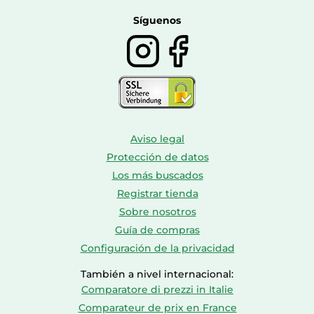
Botas mujer
2.0 canales
audio
Calzado de montaña
Síguenos
Número de altavoces
2
Smart TV
Smart TV
Si
Aviso legal
Modos inteligentes
Modo director
Protección de datos
Compatible con
Los más buscados
Si
Apple AirPlay 2
Registrar tienda
Sobre nosotros
Versión de sistema
26
operativo
Guía de compras
Configuración de la privacidad
Sistema operativo
WebOS
instalado
También a nivel internacional:
Comparatore di prezzi in Italie
Comparateur de prix en France
Sintonizador de la TV