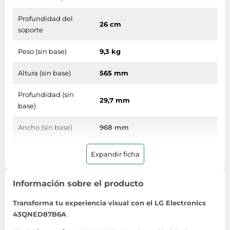
Profundidad del
26 cm
soporte
Peso (sin base)
9,3 kg
Altura (sin base)
565 mm
Profundidad (sin
29,7 mm
base)
Ancho (sin base)
968 mm
Peso (con soporte)
13,1 kg
Expandir ficha
Altura del dispositivo
637 mm
(con soporte)
Información sobre el producto
Transforma tu experiencia visual con el LG Electronics
Profundidad
43QNED87B6A
dispositivo (con
260 mm
soporte)