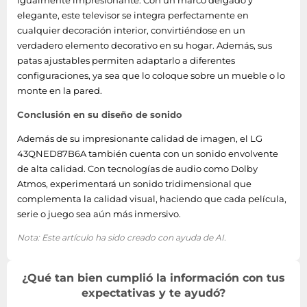
igualmente impresionante. Con un marco delgado y
electrónica de
SimpLink
elegante, este televisor se integra perfectamente en
consumo (CEC)
cualquier decoración interior, convirtiéndose en un
verdadero elemento decorativo en su hogar. Además, sus
Número de puertos
3
patas ajustables permiten adaptarlo a diferentes
HDMI
configuraciones, ya sea que lo coloque sobre un mueble o lo
monte en la pared.
Interfaz común
Si
Conclusión en su diseño de sonido
Número de puertos
2
RF
Además de su impresionante calidad de imagen, el LG
43QNED87B6A también cuenta con un sonido envolvente
Cantidad de puertos
de alta calidad. Con tecnologías de audio como Dolby
2
USB 2.0
Atmos, experimentará un sonido tridimensional que
complementa la calidad visual, haciendo que cada película,
Ethernet LAN (RJ-45)
serie o juego sea aún más inmersivo.
1
cantidad de puertos
Nota: Este artículo ha sido creado con ayuda de AI.
Desempeño
¿Qué tan bien cumplió la información con tus
Soporte remoto
expectativas y te ayudó?
Si
inteligente