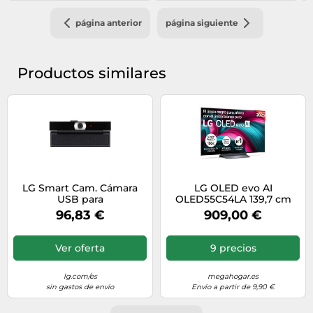
Diseño
página anterior
página siguiente
Interfaz de panel de
200 x 200 mm
montaje
Productos similares
montaje VESA
Si
Color del producto
Negro
Conexión
LG Smart Cam. Cámara
LG OLED evo AI
Ethernet
Si
USB para
OLED55C54LA 139,7 cm
videoconferencia -
(55") 4K Ultra HD Smart TV
96,83 €
909,00 €
VC23GA | LG ES
Wifi Negro
Versión de Bluetooth
5.1
Ver oferta
9 precios
Bluetooth
Si
lg.com/es
megahogar.es
Wi-Fi estándares
Wi-Fi 5 (802.11ac)
sin gastos de envío
Envío a partir de 9,90 €