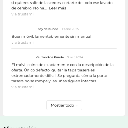
si quieres salir de las redes, cortarte de todo ese lavado
de cerebro. No ha…
Leer más
via trustami
Ebay.de Kunde
19 ene 2025
Buen móvil, lamentablemente sin manual
via trustami
Kaufland.de Kunde
7 oct 2024
El móvil coincide exactamente con la descripción de la
oferta. Único defecto: quitar la tapa trasera es
extremadamente difícil. Se pregunta cómo la parte
trasera no se rompe y las uñas siguen intactas.
via trustami
Mostrar todo
›