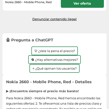
Lavavajillas y lavaplatos
Playmobil
Nokia 2660 - Mobile Phone, Red
Ver oferta
Relojes
Ropa deportiva y outdoor
Perfumes de mujer
Media
Vehículos a escala
En stock. Envío exprés disponible
Relojes de pulsera
Tiendas de campaña
con Amazon Premium.
Perfumes unisex
Microondas
Sneakers
Denunciar contenido ilegal
Zapatillas de tenis
Placer y anticoncepción
Monitores y pantallas ordenador
Tejer y crochet
Zapatillas deportivas
Productos de higiene corporal
Máquinas de afeitar
Zapatillas de atletismo
Productos para baño y ducha
Móviles
🤖 Pregunta a ChatGPT
Zapatillas de baloncesto
Protectores solares
Ordenadores portátiles
Zapatos
💡 ¿Vale la pena el precio?
Sets de belleza
Placas de cocina
Zapatos de invierno
Tensiómetros
🔁 ¿Hay alternativas mejores?
Radios
Zapatos mujer
Termómetros clínicos
Secadoras
⭐ ¿Qué opinan los usuarios?
Tratamientos faciales
Sonido y alta fidelidad
Nokia 2660 - Mobile Phone, Red - Detalles
TV, vídeo y DVD
Tablets
▶ ¡Encuentra siempre el precio más barato!
Telecomunicaciones
Para Nokia 2660 - Mobile Phone, Red hemos encontrado las
siguientes ofertas: 2. Te ofrecemos una lista de precios clara y
Televisores
ordenada por precio ascendente. Es posible que se apliquen