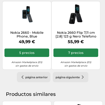
Nokia 2660 - Mobile
Nokia 2660 Flip 7,11 cm
Phone, Blue
[2.8] 123 g Nero Telefono
cellulare basico (NOKIA
49,99 €
55,99 €
2660 TA-1469 DS GB IE
BLACK)
5 precios
7 precios
Amazon Marketplace (ES)
Amazon Marketplace (ES)
sin gastos de envío
sin gastos de envío
página anterior
página siguiente
Productos similares