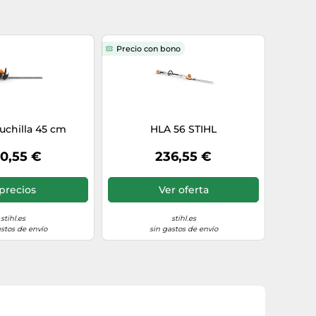
Precio con bono
cuchilla 45 cm
HLA 56 STIHL
0,55 €
236,55 €
precios
Ver oferta
stihl.es
stihl.es
astos de envío
sin gastos de envío