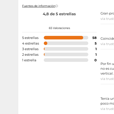
Fuentes de información
Gran pro
4,8 de 5 estrellas
via trus
65 Valoraciones
5 estrellas
58
Coincide
4 estrellas
5
via trus
3 estrellas
1
2 estrellas
1
1 estrella
0
Por fin 
no es cu
vertical
via trus
Tenía u
poco má
via trus