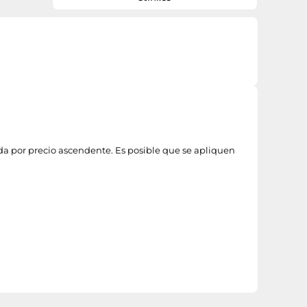
combustible manual reduce el número
de ciclos necesarios para el arranque, lo
que acelera el proceso y facilita el inicio
de las tareas de jardinería. Para proteger
tus músculos y articulaciones mientras
trabajas, el sistema antivibración STIHL
(https://www.stihl.es/es/profesionales/tecnologia-
innovacion/sistemas-antivibracion)
minimiza las vibraciones del motor del
cortasetos. Para un almacenamiento
compacto, puedes colgarlo en la pared
gracias a la anilla de transpo
ada por precio ascendente. Es posible que se apliquen