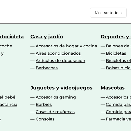
Mostrar todo
›
tocicleta
Casa y jardín
Deportes y
 coche
Accesorios de hogar y cocina
Balones de 
 y
Aires acondicionados
Bicicletas
Artículos de decoración
Bicicletas e
Barbacoas
Bolsas bicic
Juguetes y videojuegos
Mascotas
 el bebé
Accesorios gaming
Accesorios 
actancia
Barbies
Comida par
Casas de muñecas
Comida par
é
Consolas
Farmacia ve