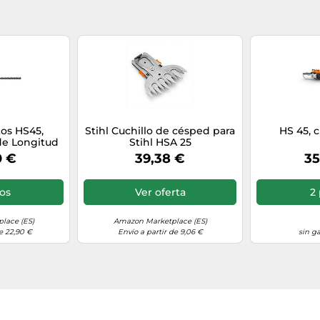
tos HS45,
Stihl Cuchillo de césped para
HS 45, 
de Longitud
Stihl HSA 25
oja
0 €
39,38 €
35
ios
Ver oferta
2 
lace (ES)
Amazon Marketplace (ES)
e 22,90 €
Envío a partir de 9,06 €
sin g