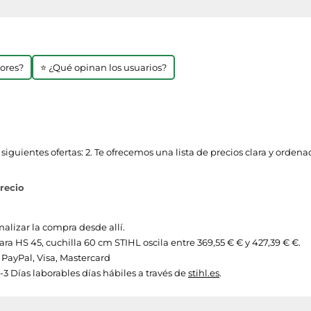
jores?
⭐ ¿Qué opinan los usuarios?
iguientes ofertas: 2. Te ofrecemos una lista de precios clara y orden
precio
malizar la compra desde allí.
para HS 45, cuchilla 60 cm STIHL oscila entre 369,55 € € y 427,39 € €.
ayPal, Visa, Mastercard
-3 Días laborables días hábiles a través de
stihl.es
.