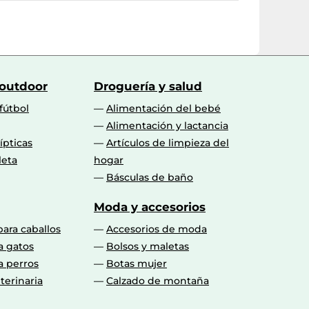
 outdoor
Droguería y salud
fútbol
Alimentación del bebé
Alimentación y lactancia
lípticas
Artículos de limpieza del
leta
hogar
Básculas de baño
Moda y accesorios
para caballos
Accesorios de moda
a gatos
Bolsos y maletas
a perros
Botas mujer
terinaria
Calzado de montaña