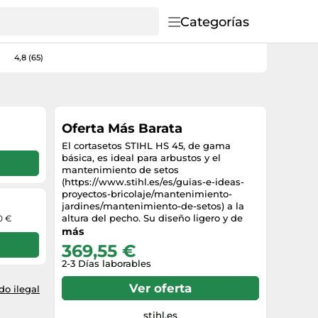
Categorías
4,8 (65)
Oferta Más Barata
El cortasetos STIHL HS 45, de gama
básica, es ideal para arbustos y el
mantenimiento de setos
(https://www.stihl.es/es/guias-e-ideas-
proyectos-bricolaje/mantenimiento-
jardines/mantenimiento-de-setos) a la
altura del pecho. Su diseño ligero y de
0 €
fácil manejo permiten a los jardineros
más
realizar trabajos de mantenimiento de
369,55 €
forma rápida y eficiente. Gracias a STIHL
2-3 Días laborables
ElastoStart
(https://www.stihl.es/es/tecnologia-
Ver oferta
o ilegal
stihl/sistemas-de-arranque/elastostart),
arranca con suavidad, ya que se reducen
las sacudidas. Además, la bomba de
stihl.es