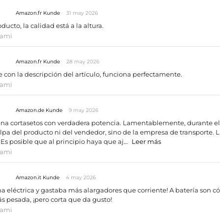
Amazon.fr Kunde
31 may 2026
ducto, la calidad está a la altura.
tami
Amazon.fr Kunde
28 may 2026
 con la descripción del artículo, funciona perfectamente.
tami
Amazon.de Kunde
9 may 2026
una cortasetos con verdadera potencia. Lamentablemente, durante el 
lpa del producto ni del vendedor, sino de la empresa de transporte. L
. Es posible que al principio haya que aj…
Leer más
tami
Amazon.it Kunde
4 may 2026
na eléctrica y gastaba más alargadores que corriente! A batería son
s pesada, ¡pero corta que da gusto!
tami