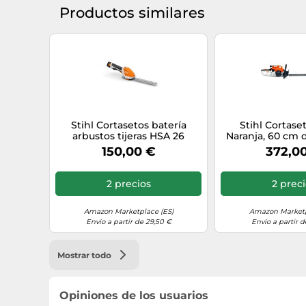
Productos similares
Stihl Cortasetos batería
Stihl Cortase
arbustos tijeras HSA 26
Naranja, 60 cm 
dispositivo básico sin batería
de la H
150,00 €
372,0
sin cargador
2 precios
2 prec
Amazon Marketplace (ES)
Amazon Marketp
Envío a partir de 29,50 €
Envío a partir d
Mostrar todo
Opiniones de los usuarios