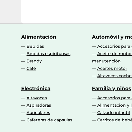
Alimentación
Automóvil y mo
Bebidas
Accesorios para
Bebidas espirituosas
Aceite de motor
Brandy
manutención
Café
Aceites motor
Altavoces coche
Electrónica
Familia y niños
Altavoces
Accesorios para
Aspiradoras
Alimentación y l
Auriculares
Calzado infantil
Cafeteras de cápsulas
Carritos de beb