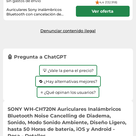
sin gastos de envío
4,4 (132.918)
Auriculares Sony inalámbricos
Ver oferta
Bluetooth con cancelación de
ruido WH-CH720 Rosa
4-6 días
Denunciar contenido ilegal
🤖 Pregunta a ChatGPT
💡 ¿Vale la pena el precio?
🔁 ¿Hay alternativas mejores?
⭐ ¿Qué opinan los usuarios?
SONY WH-CH720N Auriculares Inalámbricos
Bluetooth Noise Cancelling de Diadema,
Sonido, Modo Sonido Ambiente, Diseño Ligero,
hasta 50 Horas de batería, iOS y Android -
Rosa - Detalles