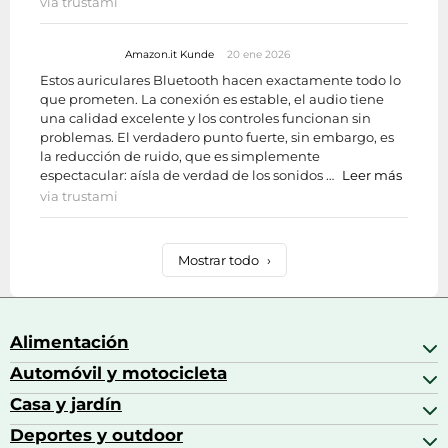
via trustami
Amazon.it Kunde
20 ene 2026
Estos auriculares Bluetooth hacen exactamente todo lo
que prometen. La conexión es estable, el audio tiene
una calidad excelente y los controles funcionan sin
problemas. El verdadero punto fuerte, sin embargo, es
la reducción de ruido, que es simplemente
espectacular: aísla de verdad de los sonidos …
Leer más
via trustami
Mostrar todo
›
Alimentación
Automóvil y motocicleta
Bebidas
Bebidas espirituosas
Casa y jardín
Accesorios para coche
Brandy
Aceite de motor y manutención
Deportes y outdoor
Accesorios de hogar y cocina