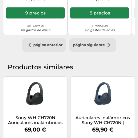
Cancelling - bis zu 35
- Durata della batteria fino
Stunden Akkulaufzeit und
a 35 ore e ricarica rapida -
Schnellladefunktion -
Bianco
9 precios
8 precios
Schwarz
amazon.es
amazon.es
sin gastos de envío
sin gastos de envío
página anterior
página siguiente
Productos similares
Sony WH-CH720N
Auriculares Inalámbricos
Auriculares inalámbricos
Sony WH-CH720N |
con cancelación de ruido -
Bluetooth | Noise
69,00 €
69,90 €
Negro
Cancelling Azul