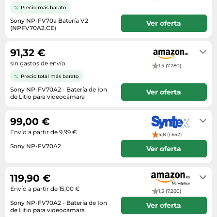
Lavavajillas y lavaplatos
Playmobil
Relojes
Precio más barato
Ropa deportiva y outdoor
Perfumes de mujer
Media
Vehículos a escala
Sony NP-FV70a Batería V2
Relojes de pulsera
Ver oferta
Tiendas de campaña
Perfumes unisex
(NPFV70A2.CE)
Microondas
2-3 días hábiles
Sneakers
Zapatillas de tenis
Placer y anticoncepción
Monitores y pantallas ordenador
91,32 €
Tejer y crochet
Zapatillas deportivas
Productos de higiene corporal
Máquinas de afeitar
sin gastos de envío
1,5 (7.280)
Zapatillas de atletismo
Productos para baño y ducha
Móviles
Precio total más barato
Zapatillas de baloncesto
Protectores solares
Sony NP-FV70A2 - Batería de Ion
Ordenadores portátiles
Ver oferta
de Litio para videocámara
Zapatos
Sets de belleza
Placas de cocina
En stock. Envío exprés disponible
Zapatos de invierno
con Amazon Premium.
Tensiómetros
99,00 €
Radios
Zapatos mujer
Envío a partir de 9,99 €
Termómetros clínicos
Secadoras
4,8 (1.652)
Sony NP-FV70A2
Tratamientos faciales
Ver oferta
Sonido y alta fidelidad
normalmente 1 día laborable
TV, vídeo y DVD
119,90 €
Tablets
Envío a partir de 15,00 €
1,5 (7.280)
Telecomunicaciones
Sony NP-FV70A2 - Batería de Ion
Ver oferta
Televisores
de Litio para videocámara