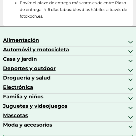
Envío:
el plazo de entrega más corto es de entre Plazo
de entrega: 4-6 días laborables días hábiles a través de
fotokoch.es
.
Alimentación
Automóvil y motocicleta
Bebidas
Bebidas espirituosas
Casa y jardín
Accesorios para coche
Brandy
Aceite de motor y manutención
Deportes y outdoor
Accesorios de hogar y cocina
Café
Aceites motor
Aires acondicionados
Droguería y salud
Balones de fútbol
Altavoces coche
Artículos de decoración
Bicicletas
Electrónica
Alimentación del bebé
Barbacoas
Bicicletas elípticas
Alimentación y lactancia
Familia y niños
Altavoces
Bolsas bicicleta
Artículos de limpieza del hogar
Aspiradoras
Juguetes y videojuegos
Accesorios para el bebé
Básculas de baño
Auriculares
Alimentación y lactancia
Mascotas
Accesorios gaming
Cafeteras de cápsulas
Calzado infantil
Barbies
Moda y accesorios
Accesorios para caballos
Carritos de bebé
Casas de muñecas
Comida para gatos
Accesorios de moda