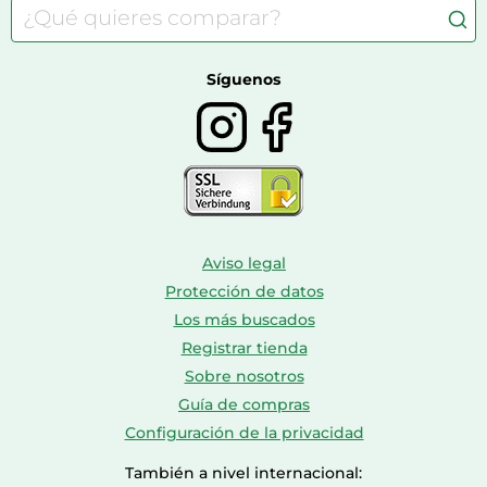
Consolas
Comida para perros
Bolsos y maletas
Farmacia veterinaria
Botas mujer
Calzado de montaña
Síguenos
Aviso legal
Protección de datos
Los más buscados
Registrar tienda
Sobre nosotros
Guía de compras
Configuración de la privacidad
También a nivel internacional: