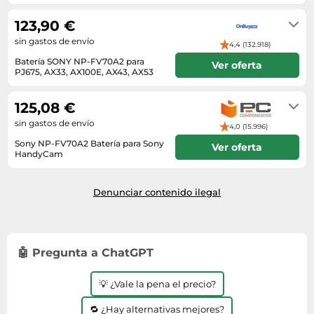
En stock
123,90 €
sin gastos de envío
4,4 (132.918)
Batería SONY NP-FV70A2 para
Ver oferta
PJ675, AX33, AX100E, AX43, AX53
3-5 días
125,08 €
sin gastos de envío
4,0 (15.996)
Sony NP-FV70A2 Batería para Sony
Ver oferta
HandyCam
Envío en 72h
Denunciar contenido ilegal
🤖 Pregunta a ChatGPT
💡 ¿Vale la pena el precio?
🔁 ¿Hay alternativas mejores?