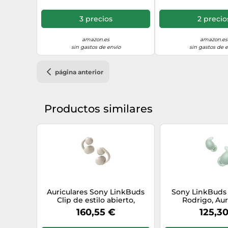
Hi-Res Audio, Sonido
día, IPX4, Hi-Re
Ambiente, 21 h autonomía,
Ambient Sound M
3 precios
2 precio
conexión multipunto, iOS y
autonomía, co
Android, Verde
multipunto, iOS y
Violeta
amazon.es
amazon.es
sin gastos de envío
sin gastos de 
página anterior
Productos similares
Auriculares Sony LinkBuds
Sony LinkBuds F
Clip de estilo abierto,
Rodrigo, Aur
cómodo diseño con clip, 3
Bluetooth c
160,55 €
125,3
modos de escucha, IPX4,
Cancelling, Cóm
llamadas nítidas, 37 horas de
Hi-Res Audio