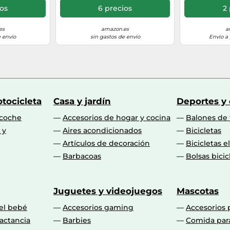
 autonomía,
Multipunto para el Trabajo y
ios
6 precios
2 
unto, iOS y
el Uso Diario, Verde
Verde
es
amazon.es
a
 envío
sin gastos de envío
Envío a 
tocicleta
Casa y jardín
Deportes y
 coche
Accesorios de hogar y cocina
Balones de 
 y
Aires acondicionados
Bicicletas
Artículos de decoración
Bicicletas e
Barbacoas
Bolsas bicic
Juguetes y videojuegos
Mascotas
 el bebé
Accesorios gaming
Accesorios 
actancia
Barbies
Comida par