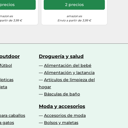
LinkBuds Open - Azul
precios
2 precios
mazon.es
amazon.es
partir de 3,99 €
Envío a partir de 3,99 €
 outdoor
Droguería y salud
fútbol
Alimentación del bebé
Alimentación y lactancia
lípticas
Artículos de limpieza del
leta
hogar
Básculas de baño
Moda y accesorios
para caballos
Accesorios de moda
a gatos
Bolsos y maletas