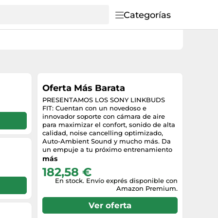
Categorías
Oferta Más Barata
PRESENTAMOS LOS SONY LINKBUDS
FIT: Cuentan con un novedoso e
innovador soporte con cámara de aire
para maximizar el confort, sonido de alta
calidad, noise cancelling optimizado,
Auto-Ambient Sound y mucho más. Da
un empuje a tu próximo entrenamiento
o desplazamiento diario CÓMODO
más
AJUSTE CON SOPORTE CON CÁMARA
182,58 €
DE AIRE: Los LinkBuds Fit ofrecen
En stock. Envío exprés disponible con
confort y estabilidad gracias al NUEVO
Amazon Premium.
Soporte con cámara de aire, además de
resistencia al agua IPX4 para actividades
Ver oferta
en interiores y exteriores CALIDAD DE
SONIDO EXCEPCIONAL: Con soporte Hi-