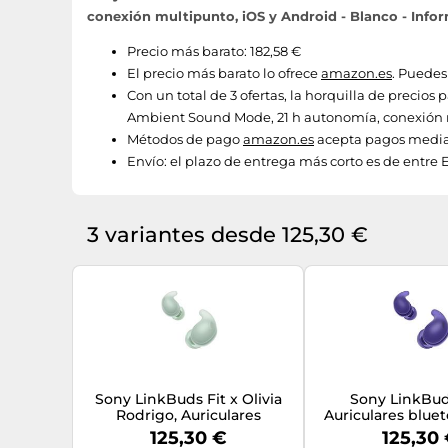
conexión multipunto, iOS y Android - Blanco - Infor
Precio más barato: 182,58 €
El precio más barato lo ofrece
amazon.es
. Puedes
Con un total de 3 ofertas, la horquilla de precios
Ambient Sound Mode, 21 h autonomía, conexión mul
Métodos de pago
amazon.es
acepta pagos median
Envío:
el plazo de entrega más corto es de entre 
3 variantes desde 125,30 €
Sony LinkBuds Fit x Olivia
Sony LinkBuds
Rodrigo, Auriculares
Auriculares blue
Bluetooth con Noise
Wireless con
125,30 €
125,30
Cancelling, Cómodos, IPX4,
Cancelling - Cómo