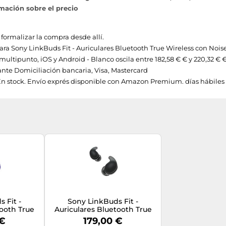
mación sobre el precio
 formalizar la compra desde allí.
 para Sony LinkBuds Fit - Auriculares Bluetooth True Wireless con Noi
tipunto, iOS y Android - Blanco oscila entre 182,58 € € y 220,32 € €
te Domiciliación bancaria, Visa, Mastercard
En stock. Envío exprés disponible con Amazon Premium. días hábiles 
 Fit -
Sony LinkBuds Fit -
tooth True
Auriculares Bluetooth True
 Noise
Wireless con Noise
 €
179,00 €
dos todo el
Cancelling - Cómodos Todo