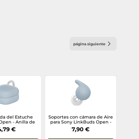
página siguiente
da del Estuche
Soportes con cámara de Aire
pen - Anilla de
para Sony LinkBuds Open -
ón, Personaliza Tus
añade Confort, Seguridad de
4,79 €
7,90 €
res, Solo para
fijación Mejorada, Personaliza
s Open - Azul
Tus Auriculares, Solo para