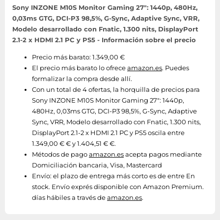
Sony INZONE M10S Monitor Gaming 27": 1440p, 480Hz,
0,03ms GTG, DCI-P3 98,5%, G-Sync, Adaptive Sync, VRR,
Modelo desarrollado con Fnatic, 1.300 nits, DisplayPort
2.1-2 x HDMI 2.1 PC y PS5 - Información sobre el precio
Precio más barato: 1.349,00 €
El precio más barato lo ofrece
amazon.es
. Puedes
formalizar la compra desde allí.
Con un total de 4 ofertas, la horquilla de precios para
Sony INZONE M10S Monitor Gaming 27": 1440p,
480Hz, 0,03ms GTG, DCI-P3 98,5%, G-Sync, Adaptive
Sync, VRR, Modelo desarrollado con Fnatic, 1.300 nits,
DisplayPort 2.1-2 x HDMI 2.1 PC y PS5 oscila entre
1.349,00 € € y 1.404,51 € €.
Métodos de pago
amazon.es
acepta pagos mediante
Domiciliación bancaria, Visa, Mastercard
Envío:
el plazo de entrega más corto es de entre En
stock. Envío exprés disponible con Amazon Premium.
días hábiles a través de
amazon.es
.