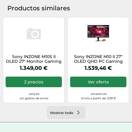
Productos similares
Sony INZONE M10S II
Sony INZONE M10 II 27“
OLED 27" Monitor Gaming
OLED QHD PC Gaming
x Fnatic - QHD 1440p,
Monitor + Fnatic Gaming-
1.349,00 €
1.539,46 €
480Hz (OC 540Hz), 0.02ms,
Mouse
1500 nits, G-Sync, DP 2.1, 2
Puertos HDMI 2.1 - PC/PS5
2 precios
Ver oferta
sony.es
amazon.es
sin gastos de envío
Envío a partir de 3,99 €
Mostrar todo