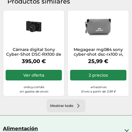
Productos similares
Cámara digital Sony
Megagear mg084 sony
Cyber-Shot DSC-RX100 de
cyber-shot dsc-rx100 vi,
20,1 MP - Negra
dsc-rx100 v, dsc-rx100 iv,
395,00 €
25,99 €
dsc-rx100 iii, dsc-rx100 ii
estuche de cámara ultra
ligero, de neopreno, con
Ver oferta
2 precios
mosquetón - gris.
onbuy.com/es
amazon.es
sin gastos de envío
Envío a partir de 3,99 €
Mostrar todo
Alimentación