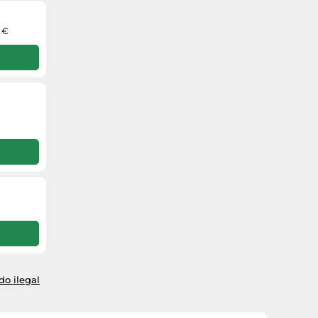
0 €
o ilegal