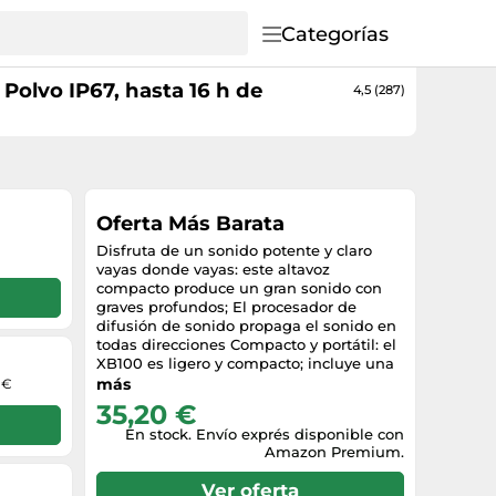
Categorías
Polvo IP67, hasta 16 h de
4,5 (287)
Oferta Más Barata
Disfruta de un sonido potente y claro
vayas donde vayas: este altavoz
compacto produce un gran sonido con
graves profundos; El procesador de
difusión de sonido propaga el sonido en
todas direcciones Compacto y portátil: el
XB100 es ligero y compacto; incluye una
correa adaptable que puedes usar para
más
 €
transportar o sujetar el altavoz Larga
35,20 €
duración de la batería: el XB100 dura
En stock. Envío exprés disponible con
hasta 16 horas de bateria y cuenta con un
Amazon Premium.
práctico indicador del estado de la
batería en tu smartphone; la carga se
Ver oferta
realiza a través de USB-C Optima