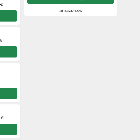
 €
durabilidad: con clasificación IP67, es
resistente al agua y al polvo; y tiene un
amazon.es
nuevo recubrimiento uv para resistir
incluso a la luz solar intensa, por lo que
puedes llevar este altavoz a cualquier
lugar Llamadas manos libres: disfruta de
una mejor calidad de llamada con la
 €
tecnología echo cancelling; dos personas
pueden hablar al mismo tiempo sin
cortes ni interrupciones
0 €