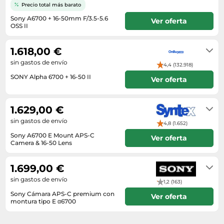
Lavavajillas y lavaplatos
Playmobil
Precio total más barato
Relojes
Ropa deportiva y outdoor
Perfumes de mujer
Media
Sony A6700 + 16-50mm F/3.5-5.6
Vehículos a escala
Ver oferta
Relojes de pulsera
OSS II
Tiendas de campaña
Perfumes unisex
Microondas
2-3 días hábiles
Sneakers
Zapatillas de tenis
Placer y anticoncepción
Monitores y pantallas ordenador
1.618,00 €
Tejer y crochet
Zapatillas deportivas
Productos de higiene corporal
Máquinas de afeitar
sin gastos de envío
4,4 (132.918)
Zapatillas de atletismo
Productos para baño y ducha
SONY Alpha 6700 + 16-50 II
Móviles
Ver oferta
Zapatillas de baloncesto
Protectores solares
Ordenadores portátiles
3-5 días
Zapatos
Sets de belleza
1.629,00 €
Placas de cocina
Zapatos de invierno
sin gastos de envío
Tensiómetros
4,8 (1.652)
Radios
Zapatos mujer
Sony A6700 E Mount APS-C
Ver oferta
Termómetros clínicos
Secadoras
Camera & 16-50 Lens
normalmente 1 día laborable
Tratamientos faciales
Sonido y alta fidelidad
1.699,00 €
TV, vídeo y DVD
sin gastos de envío
1,2 (163)
Tablets
Sony Cámara APS-C premium con
Ver oferta
montura tipo E α6700
Telecomunicaciones
1-5 Días
Televisores