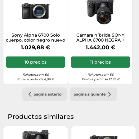
Sony Alpha 6700 Solo
Cámara híbrida SONY
cuerpo, color negro nuevo
ALPHA 6700 NEGRA +
lente SEL 18-135 f/3.5-5.6
1.029,88 €
1.442,00 €
OSS nuevo
10 precios
11 precios
Rakuten.com ES
Rakuten.com ES
Envío a partir de 4,96 €
Envío a partir de 12,99 €
página anterior
página siguiente
Productos similares