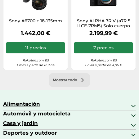
Sony A6700 + 18-135mm
Sony ALPHA 7R V (a7R 5
ILCE-7RM5) Solo cuerpo
nuevo
1.442,00 €
2.199,99 €
11 precios
7 precios
Rakuten.com ES
Rakuten.com ES
Envío a partir de 12,99 €
Envío a partir de 4,96 €
Mostrar todo
Alimentación
Automóvil y motocicleta
Bebidas
Bebidas espirituosas
Casa y jardín
Accesorios para coche
Brandy
Aceite de motor y manutención
Deportes y outdoor
Accesorios de hogar y cocina
Café