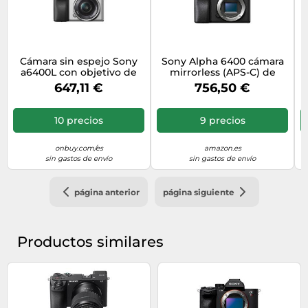
Cámara sin espejo Sony
Sony Alpha 6400 cámara
O
a6400L con objetivo de
mirrorless (APS-C) de
16-50 mm - SV
Objetivos Intercambiables
647,11 €
756,50 €
24.2MP, vídeo 4K, Enfoque
automático ultrarrápido
0.02s y Pantalla abatible,
10 precios
9 precios
Ideal para fotografía de
Viajes y vlogging
onbuy.com/es
amazon.es
sin gastos de envío
sin gastos de envío
página anterior
página siguiente
Productos similares