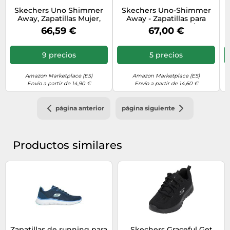
Skechers Uno Shimmer
Skechers Uno-Shimmer
Away, Zapatillas Mujer,
Away - Zapatillas para
Blanco Natural, 39 EU
Mujer, Azul Marino/Oro
66,59 €
67,00 €
Rosa, 36.5 EU
9 precios
5 precios
Amazon Marketplace (ES)
Amazon Marketplace (ES)
Envío a partir de 14,90 €
Envío a partir de 14,60 €
página anterior
página siguiente
Productos similares
Zapatillas de running para
Skechers Graceful Get