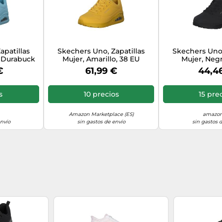
apatillas
Skechers Uno, Zapatillas
Skechers Uno,
e Durabuck
Mujer, Amarillo, 38 EU
Mujer, Negr
EU
€
61,99 €
44,4
s
10 precios
15 pre
Amazon Marketplace (ES)
amazon
envío
sin gastos de envío
sin gastos 