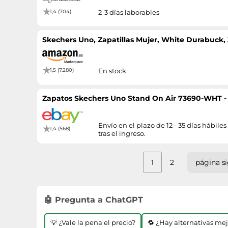
1,4 (704)
2-3 días laborables
Skechers Uno, Zapatillas Mujer, White Durabuck,
1,5 (7.280)
En stock
Zapatos Skechers Uno Stand On Air 73690-WHT 
Envío en el plazo de 12 - 35 días hábiles
1,4 (568)
tras el ingreso.
1
2
página s
🤖 Pregunta a ChatGPT
💡 ¿Vale la pena el precio?
🔁 ¿Hay alternativas me