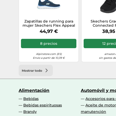
Zapatillas de running para
Skechers Gra
mujer Skechers Flex Appeal
Connected R
5.0 (Azul marino)
Zapatillas Mujer
44,97 €
38,95
Trim, 41
8 precios
12 prec
Alpinstore.com (ES)
amazon.
Envío a partir de 10,39 €
sin gastos de
Mostrar todo
Alimentación
Automóvil y mo
Bebidas
Accesorios para
Bebidas espirituosas
Aceite de motor
Brandy
manutención