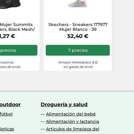
 Mujer Summits
Skechers - Sneakers 177977
ers, Black Mesh/
Mujer Blanco - 39
m, 40 EU
1,27 €
52,40 €
 precios
7 precios
mazon.es
Amazon Marketplace (ES)
astos de envío
sin gastos de envío
 outdoor
Droguería y salud
fútbol
Alimentación del bebé
Alimentación y lactancia
lípticas
Artículos de limpieza del