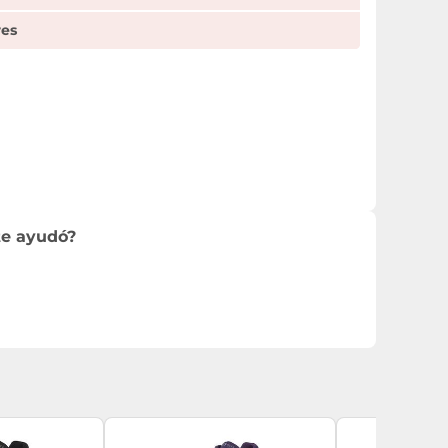
res
te ayudó?