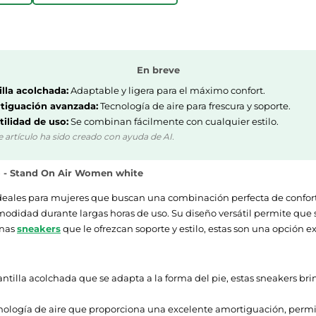
En breve
illa acolchada:
Adaptable y ligera para el máximo confort.
iguación avanzada:
Tecnología de aire para frescura y soporte.
tilidad de uso:
Se combinan fácilmente con cualquier estilo.
e artículo ha sido creado con ayuda de AI.
o - Stand On Air Women white
deales para mujeres que buscan una combinación perfecta de confort 
comodidad durante largas horas de uso. Su diseño versátil permite qu
unas
sneakers
que le ofrezcan soporte y estilo, estas son una opción e
tilla acolchada que se adapta a la forma del pie, estas sneakers br
nología de aire que proporciona una excelente amortiguación, permi