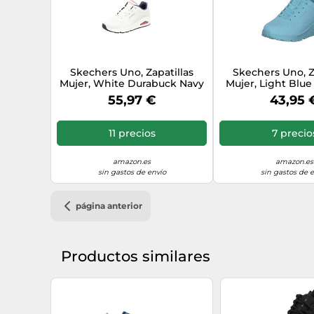
Skechers Uno, Zapatillas
Skechers Uno, Z
Mujer, White Durabuck Navy
Mujer, Light Blu
Red Trim, 37 EU
Mesh, 37 
55,97 €
43,95 
11 precios
7 precio
amazon.es
amazon.es
sin gastos de envío
sin gastos de 
página anterior
Productos similares