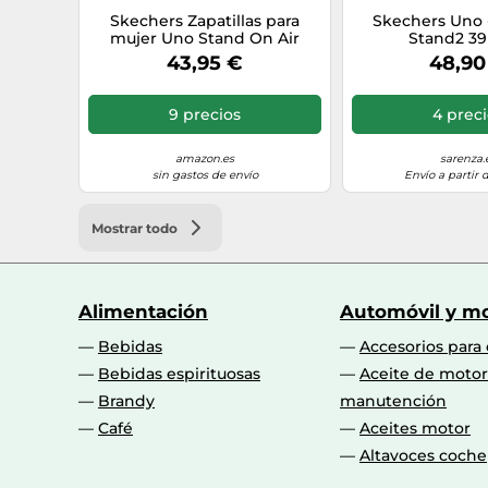
Skechers Zapatillas para
Skechers Uno
mujer Uno Stand On Air
Stand2 39
Durabuck y malla Marina
43,95 €
48,90
Militar 41 EU
9 precios
4 prec
amazon.es
sarenza.
sin gastos de envío
Envío a partir 
Mostrar todo
Alimentación
Automóvil y mo
Bebidas
Accesorios para
Bebidas espirituosas
Aceite de motor
Brandy
manutención
Café
Aceites motor
Altavoces coche