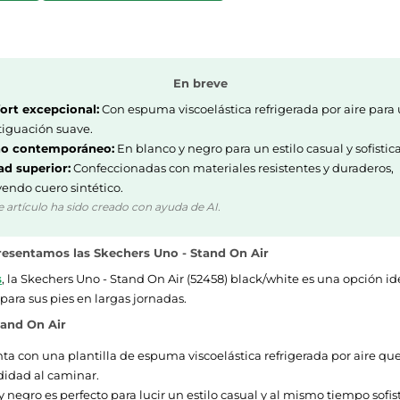
En breve
rt excepcional:
Con espuma viscoelástica refrigerada por aire para
iguación suave.
ño contemporáneo:
En blanco y negro para un estilo casual y sofistic
ad superior:
Confeccionadas con materiales resistentes y duraderos,
yendo cuero sintético.
e artículo ha sido creado con ayuda de AI.
esentamos las Skechers Uno - Stand On Air
s
, la Skechers Uno - Stand On Air (52458) black/white es una opción id
ara sus pies en largas jornadas.
tand On Air
ta con una plantilla de espuma viscoelástica refrigerada por aire 
didad al caminar.
egro es perfecto para lucir un estilo casual y al mismo tiempo sofisti