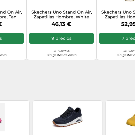
nd On Air,
Skechers Uno Stand On Air,
Skechers Uno S
bre, Tan
Zapatillas Hombre, White
Zapatillas Ho
, 44 EU
Durabuck Trim, 45 EU
White Gum
€
46,13 €
52,9
s
9 precios
7 prec
amazon.es
amazon
envío
sin gastos de envío
sin gastos 