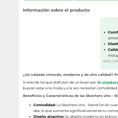
Información sobre el producto
Comfo
amort
Dise
Calid
inclu
Nota: Est
¿Un calzado cómodo, moderno y de alta calidad? Pr
Si eres de los que disfrutan de un buen par de
sneaker
buscan estar a la moda y a la vez necesitan comodidad p
Beneficios y Características de las Skechers Uno - S
Comodidad:
La Skechers Uno - Stand On Air cuen
des, lo que aumenta significativamente tu como
Diseño atractivo:
Su diseño moderno en blanco y n