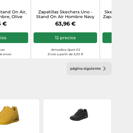
tand On Air,
Zapatillas Skechers Uno -
Skechers Uno
mbre, Olive
Stand On Air Hombre Navy
Zapatillas Ho
, 45 EU
Durabuck/Trim 44
Durabuck 
5 €
63,96 €
62,
ios
12 precios
3 p
.es
Atmosfera Sport ES
Amazon Mar
de envío
Envío a partir de 5,00 €
sin gast
página siguiente