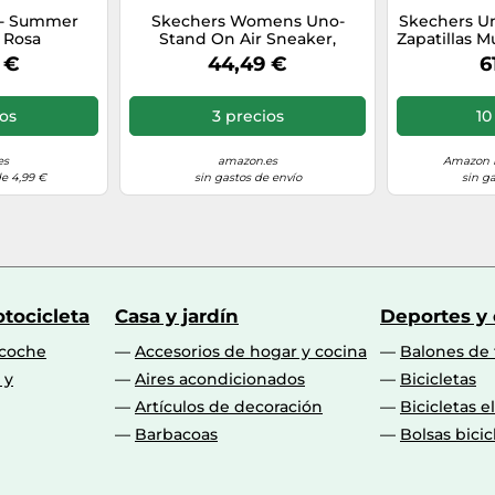
 - Summer
Skechers Womens Uno-
Skechers Un
 Rosa
Stand On Air Sneaker,
Zapatillas M
Zapatillas de Gimnasia Mujer,
 €
44,49 €
6
Negro Blanco, 38.5 EU
ios
3 precios
10
es
amazon.es
Amazon M
de 4,99 €
sin gastos de envío
sin g
tocicleta
Casa y jardín
Deportes y
 coche
Accesorios de hogar y cocina
Balones de 
 y
Aires acondicionados
Bicicletas
Artículos de decoración
Bicicletas e
Barbacoas
Bolsas bicic