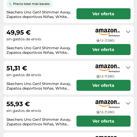
Lavavajillas y lavaplatos
Playmobil
Precio total más barato
Relojes
Ropa deportiva y outdoor
Perfumes de mujer
Media
Vehículos a escala
Skechers Uno Gen1 Shimmer Away,
Ver oferta
Relojes de pulsera
Tiendas de campaña
Zapatos deportivos Niñas, White
Perfumes unisex
Microondas
Synthetic/Trim, 32 EU
En stock
Sneakers
Zapatillas de tenis
Placer y anticoncepción
Monitores y pantallas ordenador
49,95 €
Tejer y crochet
Zapatillas deportivas
Productos de higiene corporal
Máquinas de afeitar
sin gastos de envío
1,5 (7.280)
Zapatillas de atletismo
Productos para baño y ducha
Móviles
Skechers Uno Gen1 Shimmer Away,
Ver oferta
Zapatillas de baloncesto
Zapatos deportivos Niñas, White
Protectores solares
Ordenadores portátiles
Synthetic/Trim, 32 EU
En stock
Zapatos
Sets de belleza
Placas de cocina
51,31 €
Zapatos de invierno
Tensiómetros
sin gastos de envío
Radios
1,5 (7.280)
Zapatos mujer
Skechers Uno Gen1 Shimmer Away,
Termómetros clínicos
Ver oferta
Secadoras
Zapatos deportivos Niñas, White
Synthetic/Trim, 32 EU
Tratamientos faciales
En stock
Sonido y alta fidelidad
55,93 €
TV, vídeo y DVD
sin gastos de envío
1,5 (7.280)
Tablets
Skechers Uno Gen1 Shimmer Away,
Ver oferta
Telecomunicaciones
Zapatos deportivos Niñas, White
Synthetic/Trim, 32 EU
En stock
Televisores