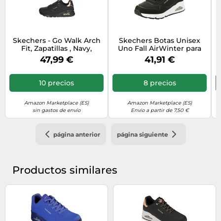
Skechers - Go Walk Arch
Skechers Botas Unisex
Fit, Zapatillas , Navy,
Uno Fall AirWinter para
niños, Ribete sintético
47,99 €
41,91 €
Negro, 13 UK Child
10 precios
8 precios
Amazon Marketplace (ES)
Amazon Marketplace (ES)
sin gastos de envío
Envío a partir de 7,50 €
página anterior
página siguiente
Productos similares