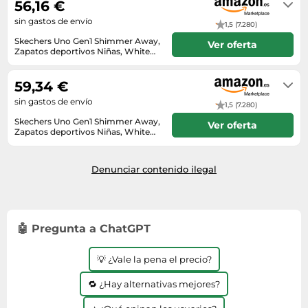
56,16 €
sin gastos de envío
1,5 (7.280)
Skechers Uno Gen1 Shimmer Away,
Ver oferta
Zapatos deportivos Niñas, White
Synthetic/Trim, 32 EU
Unknown
59,34 €
sin gastos de envío
1,5 (7.280)
Skechers Uno Gen1 Shimmer Away,
Ver oferta
Zapatos deportivos Niñas, White
Synthetic/Trim, 32 EU
En stock. Envío por Amazon.
Denunciar contenido ilegal
🤖 Pregunta a ChatGPT
💡 ¿Vale la pena el precio?
🔁 ¿Hay alternativas mejores?