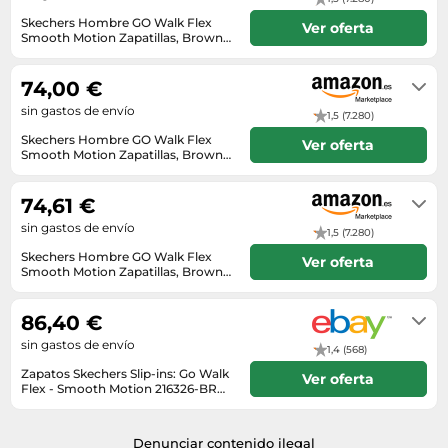
Skechers Hombre GO Walk Flex
Ver oferta
Smooth Motion Zapatillas, Brown
Textile, 41 EU
En stock
74,00 €
sin gastos de envío
1,5 (7.280)
Skechers Hombre GO Walk Flex
Ver oferta
Smooth Motion Zapatillas, Brown
Textile, 41 EU
En stock
74,61 €
sin gastos de envío
1,5 (7.280)
Skechers Hombre GO Walk Flex
Ver oferta
Smooth Motion Zapatillas, Brown
Textile, 41 EU
En stock
86,40 €
sin gastos de envío
1,4 (568)
Zapatos Skechers Slip-ins: Go Walk
Ver oferta
Flex - Smooth Motion 216326-BRN
- 9M
Envío en el plazo de 10 - 33 días
hábiles tras el ingreso.
Denunciar contenido ilegal