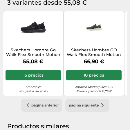
3 variantes desde 55,08 €
Skechers Hombre Go
Skechers Hombre GO
Walk Flex Smooth Motion
Walk Flex Smooth Motion
Slip-In ENTRENADOR,
Zapatillas, Grey Textile, 41
55,08 €
66,90 €
Black Textile, 43 EU
EU
15 precios
10 precios
amazon.es
Amazon Marketplace (ES)
sin gastos de envío
Envío a partir de 11,76 €
página anterior
página siguiente
Productos similares