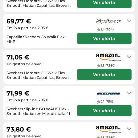
Lavavajillas y lavaplatos
Skechers Hombre GO Walk Flex
Ver oferta
Playmobil
Relojes
Smooth Motion Zapatillas, Brown
Ropa deportiva y outdoor
Perfumes de mujer
Media
Textile, 41 EU
En stock
Vehículos a escala
Relojes de pulsera
Tiendas de campaña
Perfumes unisex
Microondas
69,77 €
Sneakers
Zapatillas de tenis
Placer y anticoncepción
Envío a partir de 2,95 €
Monitores y pantallas ordenador
1,4 (704)
Tejer y crochet
Zapatillas deportivas
Productos de higiene corporal
Zapatilla Skechers Go Walk Flex
Máquinas de afeitar
Ver oferta
MKP
Zapatillas de atletismo
Productos para baño y ducha
2-3 días laborables
Móviles
Zapatillas de baloncesto
71,05 €
Protectores solares
Ordenadores portátiles
Zapatos
sin gastos de envío
Sets de belleza
1,5 (7.280)
Placas de cocina
Zapatos de invierno
Skechers Hombre GO Walk Flex
Ver oferta
Tensiómetros
Radios
Smooth Motion Zapatillas, Brown
Zapatos mujer
Textile, 41 EU
Unknown
Termómetros clínicos
Secadoras
71,99 €
Tratamientos faciales
Sonido y alta fidelidad
Envío a partir de 6,95 €
2,1 (750)
TV, vídeo y DVD
Skechers Slip-ins: GO WALK Flex -
Ver oferta
Smooth Motion en Marrón, talla 41
Tablets
5-7 días laborables
Telecomunicaciones
73,80 €
Televisores
sin gastos de envío
1,5 (7.280)