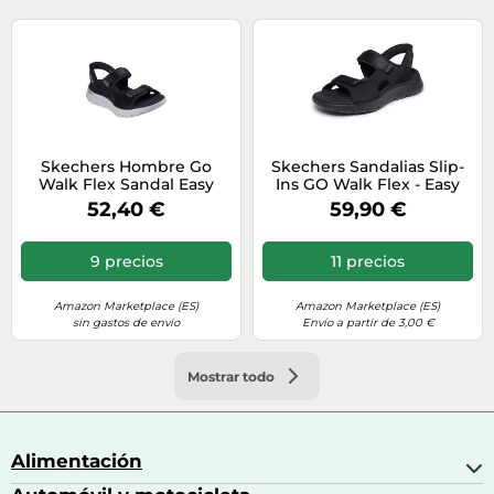
Skechers Hombre Go
Skechers Sandalias Slip-
Walk Flex Sandal Easy
Ins GO Walk Flex - Easy
Entry Slip-In
Entr - Para hombre Negro
52,40 €
59,90 €
ENTRENADOR, Black And
42
Gray Textile, 41 EU
9 precios
11 precios
Amazon Marketplace (ES)
Amazon Marketplace (ES)
sin gastos de envío
Envío a partir de 3,00 €
Mostrar todo
Alimentación