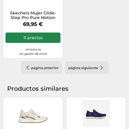
Skechers Mujer Glide-
Step Pro Pure Motion
Slip-In ENTRENADOR,
69,95 €
Rose Mesh/Pink Trim, 38
EU
11 precios
amazon.es
sin gastos de envío
página anterior
página siguiente
Productos similares