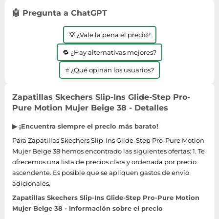
Lavavajillas y lavaplatos
Playmobil
Relojes
Ropa deportiva y outdoor
🤖 Pregunta a ChatGPT
Perfumes de mujer
Media
Vehículos a escala
Relojes de pulsera
Tiendas de campaña
Perfumes unisex
Microondas
💡 ¿Vale la pena el precio?
Sneakers
Zapatillas de tenis
Placer y anticoncepción
Monitores y pantallas ordenador
🔁 ¿Hay alternativas mejores?
Tejer y crochet
Zapatillas deportivas
Productos de higiene corporal
Máquinas de afeitar
Zapatillas de atletismo
⭐ ¿Qué opinan los usuarios?
Productos para baño y ducha
Móviles
Zapatillas de baloncesto
Protectores solares
Ordenadores portátiles
Zapatillas Skechers Slip-Ins Glide-Step Pro-
Zapatos
Sets de belleza
Placas de cocina
Pure Motion Mujer Beige 38 - Detalles
Zapatos de invierno
Tensiómetros
Radios
▶ ¡Encuentra siempre el precio más barato!
Zapatos mujer
Termómetros clínicos
Secadoras
Para Zapatillas Skechers Slip-Ins Glide-Step Pro-Pure Motion
Tratamientos faciales
Mujer Beige 38 hemos encontrado las siguientes ofertas: 1. Te
Sonido y alta fidelidad
ofrecemos una lista de precios clara y ordenada por precio
TV, vídeo y DVD
ascendente. Es posible que se apliquen gastos de envío
Tablets
adicionales.
Telecomunicaciones
Zapatillas Skechers Slip-Ins Glide-Step Pro-Pure Motion
Mujer Beige 38 - Información sobre el precio
Televisores