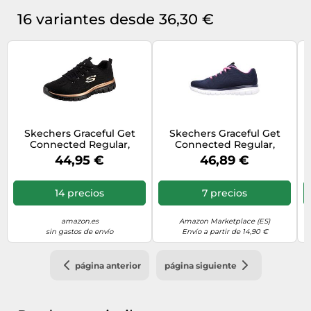
16 variantes desde 36,30 €
Skechers Graceful Get
Skechers Graceful Get
Connected Regular,
Connected Regular,
Zapatillas Mujer, Black
Zapatillas Mujer, Navy
44,95 €
46,89 €
Mesh Rose Gold Trim, 39
Mesh Pink Trim, 37 EU
M
EU
14 precios
7 precios
amazon.es
Amazon Marketplace (ES)
sin gastos de envío
Envío a partir de 14,90 €
página anterior
página siguiente