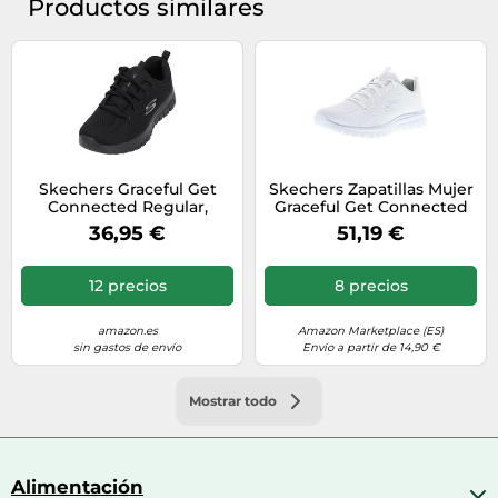
Productos similares
Skechers Graceful Get
Skechers Zapatillas Mujer
Connected Regular,
Graceful Get Connected
Zapatillas Mujer, Black
Regular Blanco Plata 41
36,95 €
51,19 €
Mesh Trim, 41 EU
EU
12 precios
8 precios
amazon.es
Amazon Marketplace (ES)
sin gastos de envío
Envío a partir de 14,90 €
Mostrar todo
Alimentación