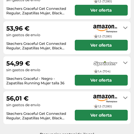
1,5 (7.280)
Skechers Graceful Get Connected
Ver oferta
Regular, Zapatillas Mujer, Black
Mesh Trim, 36 EU
En stock
53,96 €
sin gastos de envío
1,5 (7.280)
Skechers Graceful Get Connected
Ver oferta
Regular, Zapatillas Mujer, Black
Mesh Trim, 36 EU
En stock
54,99 €
sin gastos de envío
1,4 (704)
Skechers Graceful - Negro -
Ver oferta
Zapatillas Running Mujer talla 36
2-3 días laborables
56,01 €
sin gastos de envío
1,5 (7.280)
Skechers Graceful Get Connected
Ver oferta
Regular, Zapatillas Mujer, Black
Mesh Trim, 36 EU
Unknown