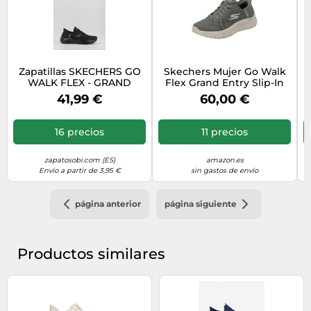
Zapatillas SKECHERS GO
Skechers Mujer Go Walk
WALK FLEX - GRAND
Flex Grand Entry Slip-In
ENTRY 124836 negro - 38
ENTRENADOR, Olive
41,99 €
60,00 €
Textile/Trim, 40 EU
16 precios
11 precios
zapatosobi.com (ES)
amazon.es
Envío a partir de 3,95 €
sin gastos de envío
página anterior
página siguiente
Productos similares