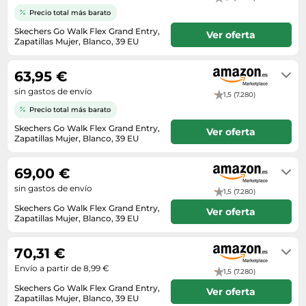
Lavavajillas y lavaplatos
Playmobil
Relojes
Precio total más barato
Ropa deportiva y outdoor
Perfumes de mujer
Media
Vehículos a escala
Skechers Go Walk Flex Grand Entry,
Relojes de pulsera
Ver oferta
Tiendas de campaña
Perfumes unisex
Zapatillas Mujer, Blanco, 39 EU
Microondas
Sneakers
Unknown
Zapatillas de tenis
Placer y anticoncepción
Monitores y pantallas ordenador
63,95 €
Tejer y crochet
Zapatillas deportivas
Productos de higiene corporal
Máquinas de afeitar
sin gastos de envío
1,5 (7.280)
Zapatillas de atletismo
Productos para baño y ducha
Móviles
Precio total más barato
Zapatillas de baloncesto
Protectores solares
Ordenadores portátiles
Skechers Go Walk Flex Grand Entry,
Ver oferta
Zapatos
Zapatillas Mujer, Blanco, 39 EU
Sets de belleza
Placas de cocina
En stock
Zapatos de invierno
Tensiómetros
Radios
69,00 €
Zapatos mujer
Termómetros clínicos
sin gastos de envío
Secadoras
1,5 (7.280)
Skechers Go Walk Flex Grand Entry,
Tratamientos faciales
Ver oferta
Sonido y alta fidelidad
Zapatillas Mujer, Blanco, 39 EU
En stock
TV, vídeo y DVD
70,31 €
Tablets
Envío a partir de 8,99 €
1,5 (7.280)
Telecomunicaciones
Skechers Go Walk Flex Grand Entry,
Ver oferta
Televisores
Zapatillas Mujer, Blanco, 39 EU