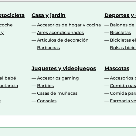
tocicleta
Casa y jardín
Deportes y
 coche
Accesorios de hogar y cocina
Balones de 
 y
Aires acondicionados
Bicicletas
Artículos de decoración
Bicicletas e
Barbacoas
Bolsas bicic
Juguetes y videojuegos
Mascotas
 el bebé
Accesorios gaming
Accesorios 
actancia
Barbies
Comida par
Casas de muñecas
Comida par
é
Consolas
Farmacia ve