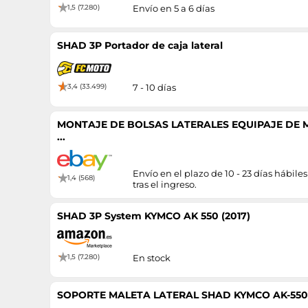
1,5 (7.280)
Envío en 5 a 6 días
SHAD 3P Portador de caja lateral
3,4 (33.499)
7 - 10 días
MONTAJE DE BOLSAS LATERALES EQUIPAJE DE M
...
Envío en el plazo de 10 - 23 días hábiles
1,4 (568)
tras el ingreso.
SHAD 3P System KYMCO AK 550 (2017)
1,5 (7.280)
En stock
SOPORTE MALETA LATERAL SHAD KYMCO AK-550-(