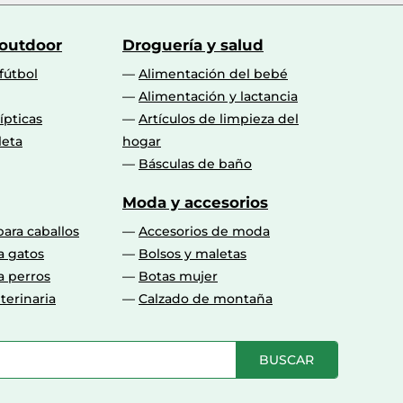
 outdoor
Droguería y salud
fútbol
Alimentación del bebé
Alimentación y lactancia
lípticas
Artículos de limpieza del
leta
hogar
Básculas de baño
Moda y accesorios
para caballos
Accesorios de moda
a gatos
Bolsos y maletas
a perros
Botas mujer
terinaria
Calzado de montaña
BUSCAR