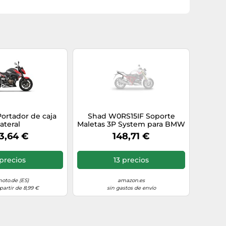
ortador de caja
Shad W0RS15IF Soporte
lateral
Maletas 3P System para BMW
R1200Rs, Negro
3,64 €
148,71 €
precios
13 precios
moto.de (ES)
amazon.es
partir de 8,99 €
sin gastos de envío