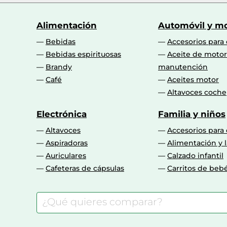
Alimentación
Automóvil y mo
Bebidas
Accesorios para
Bebidas espirituosas
Aceite de motor
Brandy
manutención
Café
Aceites motor
Altavoces coche
Electrónica
Familia y niños
Altavoces
Accesorios para
Aspiradoras
Alimentación y l
Auriculares
Calzado infantil
Cafeteras de cápsulas
Carritos de beb