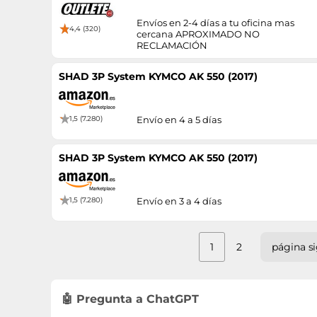
Envíos en 2-4 días a tu oficina mas
4,4 (320)
cercana APROXIMADO NO
RECLAMACIÓN
SHAD 3P System KYMCO AK 550 (2017)
1,5 (7.280)
Envío en 4 a 5 días
SHAD 3P System KYMCO AK 550 (2017)
1,5 (7.280)
Envío en 3 a 4 días
1
2
página s
🤖 Pregunta a ChatGPT