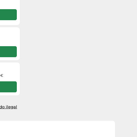
 €
o ilegal