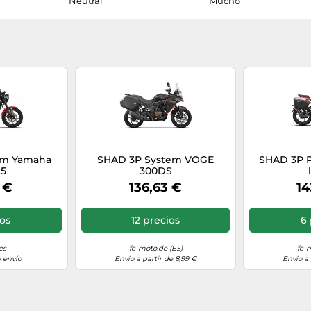
Neutral
Mucho
em Yamaha
SHAD 3P System VOGE
SHAD 3P P
25
300DS
 €
136,63 €
14
ios
12 precios
6 
es
fc-moto.de (ES)
fc-
 envío
Envío a partir de 8,99 €
Envío a 