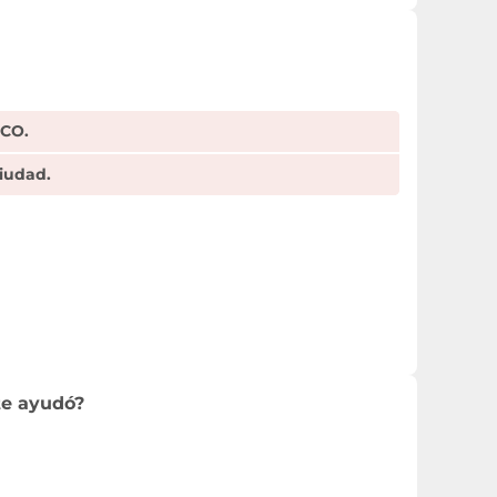
MCO.
iudad.
te ayudó?