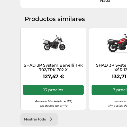
Nada
Productos similares
SHAD 3P System Benelli TRK
SHAD 3P Syst
702/TRK 702 X
XSR 1
127,47 €
132,71
13 precios
7 prec
Amazon Marketplace (ES)
amazon.
sin gastos de envío
sin gastos de
Mostrar todo