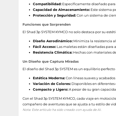
Compatibilidad:
Específicamente diseñado para 
Capacidad de Almacenamiento:
Este sistema pe
Protección y Seguridad:
Con un sistema de cierr
Funciones que Sorprenden
El Shad 3p SYSTEM KYMCO no solo destaca por su estéti
Diseño Aerodinámico:
Minimiza la resistencia al
Fácil Acceso:
Las maletas están diseñadas para ac
Resistencia Climática:
Hechas con materiales de a
Un Diseño que Captura Miradas
El diseño del Shad 3p SYSTEM es un equilibrio perfecto e
Estética Moderna:
Con líneas suaves y acabados
Variación de Colores:
Disponibles en diferentes 
Compacto y Ligero:
A pesar de su gran capacidad
Con el Shad 3p SYSTEM KYMCO, cada viaje en motociclet
compañero de aventuras que se ajusta a tu estilo de vida
Nota: Este artículo ha sido creado con ayuda de AI.