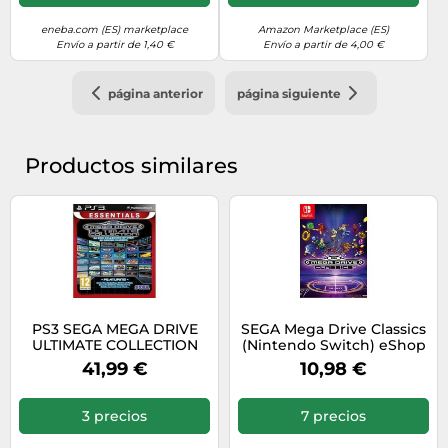
eneba.com (ES) marketplace
Amazon Marketplace (ES)
Envío a partir de 1,40 €
Envío a partir de 4,00 €
página anterior
página siguiente
Productos similares
PS3 SEGA MEGA DRIVE
SEGA Mega Drive Classics
ULTIMATE COLLECTION
(Nintendo Switch) eShop
(EU)
Key EUROPE
41,99 €
10,98 €
3 precios
7 precios