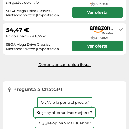
Lavavajillas y lavaplatos
Playmobil
sin gastos de envío
1,5 (7.280)
Relojes
Ropa deportiva y outdoor
Perfumes de mujer
Media
SEGA Mega Drive Classics -
Vehículos a escala
Ver oferta
Relojes de pulsera
Nintendo Switch [Importación
Tiendas de campaña
Perfumes unisex
Microondas
inglesa]
En stock. Envío exprés disponible
Sneakers
Zapatillas de tenis
con Amazon Premium.
Placer y anticoncepción
Monitores y pantallas ordenador
54,47 €
Tejer y crochet
Zapatillas deportivas
Productos de higiene corporal
Máquinas de afeitar
Envío a partir de 8,77 €
1,5 (7.280)
Zapatillas de atletismo
Productos para baño y ducha
Móviles
SEGA Mega Drive Classics -
Ver oferta
Nintendo Switch [Importación
Zapatillas de baloncesto
Protectores solares
inglesa]
Ordenadores portátiles
En stock
Zapatos
Sets de belleza
Placas de cocina
Denunciar contenido ilegal
Zapatos de invierno
Tensiómetros
Radios
Zapatos mujer
Termómetros clínicos
Secadoras
Tratamientos faciales
🤖 Pregunta a ChatGPT
Sonido y alta fidelidad
TV, vídeo y DVD
💡 ¿Vale la pena el precio?
Tablets
🔁 ¿Hay alternativas mejores?
Telecomunicaciones
⭐ ¿Qué opinan los usuarios?
Televisores