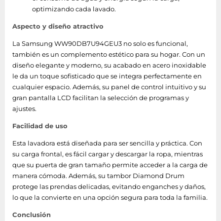
optimizando cada lavado.
Mitad de carga
Si
Aspecto y diseño atractivo
Cuidado del bebé, Ropa de
cama, Blusa / camisa, Frío,
La Samsung WW90DB7U94GEU3 no solo es funcional,
Color, Algodón, Eco 40-60°C,
también es un complemento estético para su hogar. Con un
Intensivo/exteriores,
diseño elegante y moderno, su acabado en acero inoxidable
Programas de lavado
Vaquero/denim, Prelavado,
le da un toque sofisticado que se integra perfectamente en
Rápido, Aclarado y
cualquier espacio. Además, su panel de control intuitivo y su
centrifugado, Silencio,
gran pantalla LCD facilitan la selección de programas y
Centrifugado/drenaje, Deporte,
ajustes.
Vapor, Sintético, Toalla, Lana
Facilidad de uso
Tiempo de ciclo
Esta lavadora está diseñada para ser sencilla y práctica. Con
15 min
(programa rápido)
su carga frontal, es fácil cargar y descargar la ropa, mientras
que su puerta de gran tamaño permite acceder a la carga de
Tiempo del ciclo
manera cómoda. Además, su tambor Diamond Drum
228 min
(máx.)
protege las prendas delicadas, evitando enganches y daños,
lo que la convierte en una opción segura para toda la familia.
Programación
Si
diferida
Conclusión