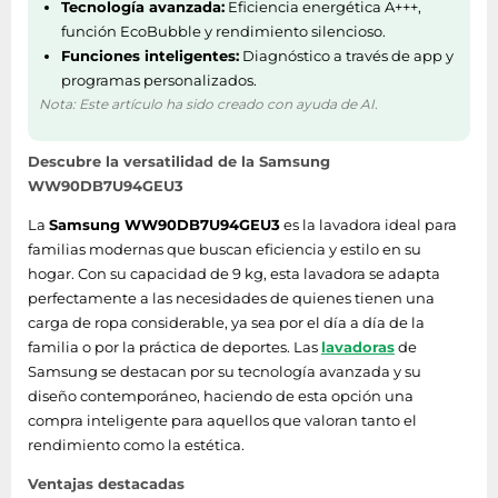
Tecnología avanzada:
Eficiencia energética A+++,
Tecnologías
función EcoBubble y rendimiento silencioso.
Motor Digital Inverter,
Samsung (cuidado
Funciones inteligentes:
Diagnóstico a través de app y
QuickDrive™, SmartThings
de la ropa)
programas personalizados.
Nota: Este artículo ha sido creado con ayuda de AI.
Ergonomía
Descubre la versatilidad de la Samsung
Bloqueo para niños
Si
WW90DB7U94GEU3
La
Samsung WW90DB7U94GEU3
es la lavadora ideal para
Indicador tiempo
Si
familias modernas que buscan eficiencia y estilo en su
restante de lavado
hogar. Con su capacidad de 9 kg, esta lavadora se adapta
Función
perfectamente a las necesidades de quienes tienen una
Si
autolimpieza
carga de ropa considerable, ya sea por el día a día de la
familia o por la práctica de deportes. Las
lavadoras
de
Samsung se destacan por su tecnología avanzada y su
Desempeño
diseño contemporáneo, haciendo de esta opción una
compra inteligente para aquellos que valoran tanto el
Control de
Si
rendimiento como la estética.
inteligencia artificial
Ventajas destacadas