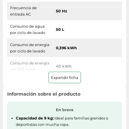
Frecuencia de
50 Hz
entrada AC
Consumo de agua
50 L
por ciclo de lavado
Consumo de energía
0,396 kWh
por ciclo de lavado
Consumo de energía
40 kWh
por 100 ciclos
Expandir ficha
Escala de eficiencia
De la A a la G
energética
Información sobre el producto
Clase de eficiencia
A
de energía
En breve
Capacidad de 9 kg:
Ideal para familias grandes o
Características especiales
deportistas con mucha ropa.