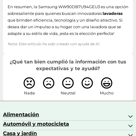
En resumen, la Samsung WW90DB7U94GEU3 es una opción
Nivel de ruido (spin)
72 dB
sobresaliente para quienes buscan innovadoras
lavadoras
que brinden eficiencia, tecnología y un diseño atractivo. Si
Clase de emisión de
A
desea dar un impulso a su hogar con una lavadora que se
ruido
adapte a su estilo de vida, ¡esta es la elección perfecta!
Velocidad de
Si
Nota: Este artículo ha sido creado con ayuda de AI.
rotación ajustable
Número de
¿Qué tan bien cumplió la información con tus
23
programas de lavado
expectativas y te ayudó?
Clase de secado por
B
giro
Nada
Neutral
Mucho
Protección contra el
Si
reflujo
Alimentación
Máxima velocidad
1400 RPM
Automóvil y motocicleta
Bebidas
de centrifugado
Bebidas espirituosas
Casa y jardín
Accesorios para coche