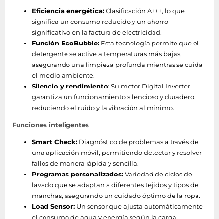
Lavado controlado
Eficiencia energética:
Clasificación A+++, lo que
mediante
Si
significa un consumo reducido y un ahorro
inteligencia artificial
significativo en la factura de electricidad.
Función EcoBubble:
Esta tecnología permite que el
Wi-Fi controlado
Si
detergente se active a temperaturas más bajas,
AquaStop función
Si
asegurando una limpieza profunda mientras se cuida
el medio ambiente.
humedad residual
53,9%
Silencio y rendimiento:
Su motor Digital Inverter
garantiza un funcionamiento silencioso y duradero,
Temperatura
reduciendo el ruido y la vibración al mínimo.
Si
ajustable
Funciones inteligentes
Opción
Smart Check:
Diagnóstico de problemas a través de
Si
quitamanchas
una aplicación móvil, permitiendo detectar y resolver
fallos de manera rápida y sencilla.
Soporte remoto
Si
Programas personalizados:
Variedad de ciclos de
inteligente
lavado que se adaptan a diferentes tejidos y tipos de
manchas, asegurando un cuidado óptimo de la ropa.
Control automático
Si
Load Sensor:
Un sensor que ajusta automáticamente
de carga
el consumo de agua y energía según la carga,