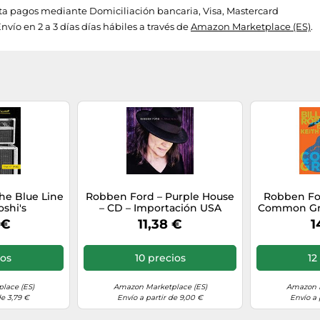
a pagos mediante Domiciliación bancaria, Visa, Mastercard
vío en 2 a 3 días días hábiles a través de
Amazon Marketplace (ES)
.
he Blue Line
Robben Ford – Purple House
Robben For
oshi's
– CD – Importación USA
Common Gro
(earMUSIC)
 €
11,38 €
1
ios
10 precios
12
lace (ES)
Amazon Marketplace (ES)
Amazon M
de 3,79 €
Envío a partir de 9,00 €
Envío a 