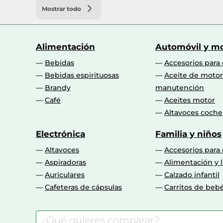
Mostrar todo
Alimentación
Automóvil y mo
Bebidas
Accesorios para
Bebidas espirituosas
Aceite de motor
Brandy
manutención
Café
Aceites motor
Altavoces coche
Electrónica
Familia y niños
Altavoces
Accesorios para
Aspiradoras
Alimentación y l
Auriculares
Calzado infantil
Cafeteras de cápsulas
Carritos de beb