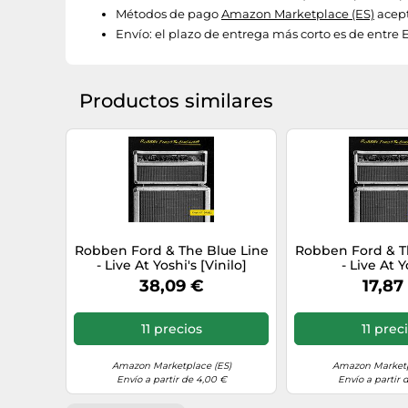
Métodos de pago
Amazon Marketplace (ES)
acept
Envío:
el plazo de entrega más corto es de entre En
Productos similares
Robben Ford & The Blue Line
Robben Ford & T
- Live At Yoshi's [Vinilo]
- Live At Y
38,09 €
17,87
11 precios
11 prec
Amazon Marketplace (ES)
Amazon Marketp
Envío a partir de 4,00 €
Envío a partir 