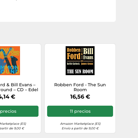
d & Bill Evans –
Robben Ford - The Sun
und – CD – Edel
Room
4,14 €
16,56 €
 precios
11 precios
arketplace (ES)
Amazon Marketplace (ES)
partir de 9,00 €
Envío a partir de 9,00 €