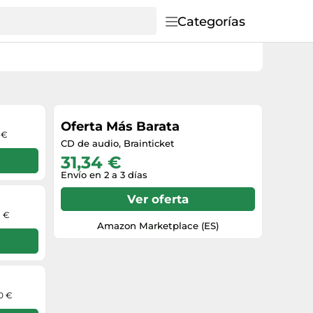
Categorías
Oferta Más Barata
 €
CD de audio, Brainticket
31,34 €
Envío en 2 a 3 días
Ver oferta
8 €
Amazon Marketplace (ES)
00 €