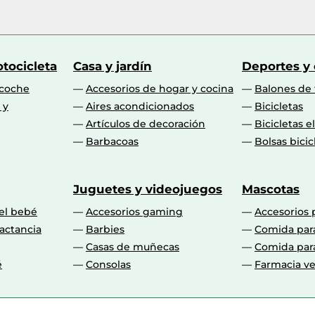
tocicleta
Casa y jardín
Deportes y
 coche
Accesorios de hogar y cocina
Balones de 
 y
Aires acondicionados
Bicicletas
Artículos de decoración
Bicicletas e
Barbacoas
Bolsas bicic
Juguetes y videojuegos
Mascotas
 el bebé
Accesorios gaming
Accesorios 
actancia
Barbies
Comida par
Casas de muñecas
Comida par
é
Consolas
Farmacia ve