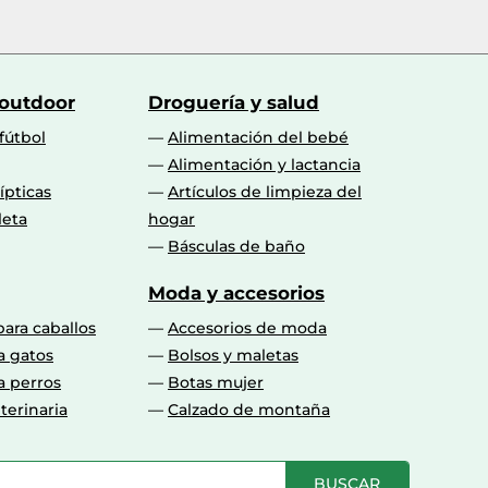
 outdoor
Droguería y salud
fútbol
Alimentación del bebé
Alimentación y lactancia
lípticas
Artículos de limpieza del
leta
hogar
Básculas de baño
Moda y accesorios
para caballos
Accesorios de moda
a gatos
Bolsos y maletas
a perros
Botas mujer
terinaria
Calzado de montaña
BUSCAR