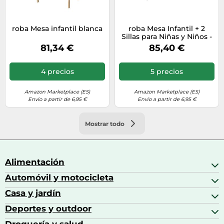
roba Mesa infantil blanca
roba Mesa Infantil + 2
Sillas para Niñas y Niños -
Patas de Madera Maciza -
81,34 €
85,40 €
Juego de Muebles de
Asiento - A Partir de 2
Años - Estilo Escandinavo
4 precios
5 precios
- Natural / Blanco
Amazon Marketplace (ES)
Amazon Marketplace (ES)
Envío a partir de 6,95 €
Envío a partir de 6,95 €
Mostrar todo
Alimentación
Automóvil y motocicleta
Bebidas
Bebidas espirituosas
Casa y jardín
Accesorios para coche
Brandy
Aceite de motor y manutención
Deportes y outdoor
Accesorios de hogar y cocina
Café
Aceites motor
Aires acondicionados