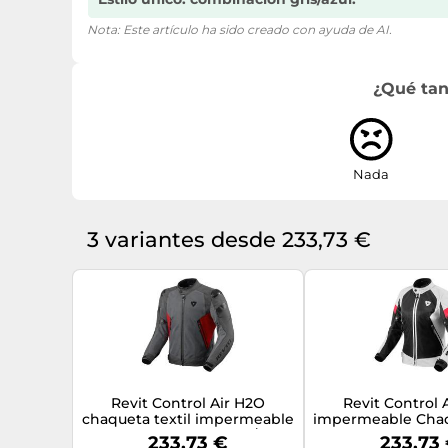
Nota: Este artículo ha sido creado con ayuda de AI.
¿Qué tan
Nada
3 variantes desde 233,73 €
Revit Control Air H2O
Revit Control 
chaqueta textil impermeable
impermeable Chaqu
para motocicletas, gris/rojo,
de motocicleta p
233,73 €
233,73