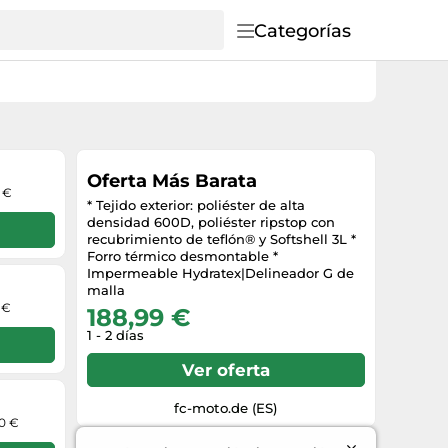
Categorías
Oferta Más Barata
9 €
* Tejido exterior: poliéster de alta
densidad 600D, poliéster ripstop con
recubrimiento de teflón® y Softshell 3L *
Forro térmico desmontable *
Impermeable Hydratex|Delineador G de
malla
 €
188,99 €
1 - 2 días
Ver oferta
fc-moto.de (ES)
00 €