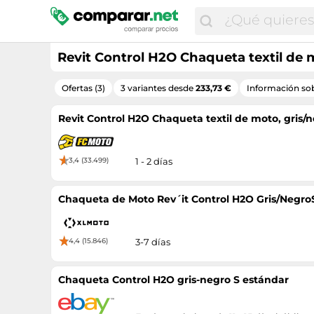
Revit Control H2O Chaqueta textil de m
Ofertas (3)
3 variantes desde
233,73 €
Información sob
Revit Control H2O Chaqueta textil de moto, gris/n
3,4 (33.499)
1 - 2 días
Chaqueta de Moto Rev´it Control H2O Gris/Negro
4,4 (15.846)
3-7 días
Chaqueta Control H2O gris-negro S estándar