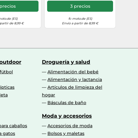
precios
3 precios
moto.de (ES)
fc-moto.de (ES)
partir de 8,99 €
Envío a partir de 8,99 €
 outdoor
Droguería y salud
fútbol
Alimentación del bebé
Alimentación y lactancia
lípticas
Artículos de limpieza del
leta
hogar
Básculas de baño
Moda y accesorios
para caballos
Accesorios de moda
a gatos
Bolsos y maletas