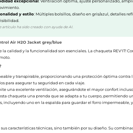
didad excepcional
: Ventilación óptima, ajuste personalizado, ampl
vimiento.
onalidad y estilo
: Múltiples bolsillos, diseño en gris/azul, detalles re
isibilidad.
e artículo ha sido creado con ayuda de AI.
ntrol Air H2O Jacket grey/blue
 la calidad y la funcionalidad son esenciales. La chaqueta REV'IT! Con
 moto.
?
eable y transpirable, proporcionando una protección óptima contra 
dos para asegurar tu seguridad en cada viaje.
mite una excelente ventilación, asegurándote el mayor confort incluso 
e esta chaqueta una prenda que se adapta a tu cuerpo, permitiendo 
os, incluyendo uno en la espalda para guardar el forro impermeable, 
sus características técnicas, sino también por su diseño. Su combinaci