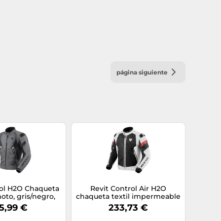
página siguiente
rol H2O Chaqueta
Revit Control Air H2O
moto, gris/negro,
chaqueta textil impermeable
alla XL
para motocicletas,
5,99 €
233,73 €
Blanco/Negro, Talla M