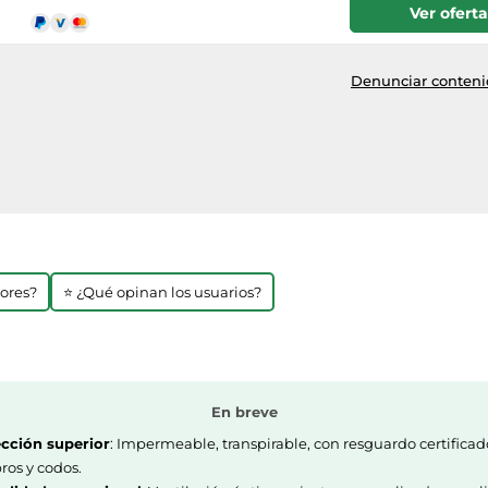
Ver oferta
Denunciar contenid
jores?
⭐ ¿Qué opinan los usuarios?
En breve
cción superior
: Impermeable, transpirable, con resguardo certificad
os y codos.