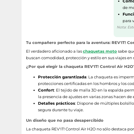
Como
de mo
Funci
para v
Nota: Est
Tu compañero perfecto para la aventura: REV'IT! Co
El verdadero aficionado a las
chaquetas moto
sabe que
buscan comodidad, protección y estilo en sus viajes en
¿Por qué elegir la chaqueta REV'IT! Control Air H2O
Protección garantizada
: La chaqueta es imperm
protecciones certificadas en los hombros y los co
Confort
: El tejido de malla 3D en la espalda per
la presencia de ajustes en varias zonas hacen d
Detalles prácticos
: Dispone de múltiples bolsill
segura durante tu viaje.
Un diseño que no pasa desapercibido
La chaqueta REV'IT! Control Air H2O no sólo destaca por 