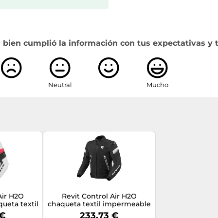
 bien cumplió la información con tus expectativas y 
Neutral
Mucho
Air H2O
Revit Control Air H2O
eta textil
chaqueta textil impermeable
ara mujer,
para motocicletas,
 €
233,73 €