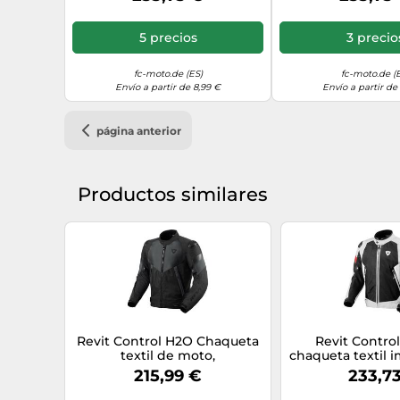
Talla S
Blanco/Negro, 
5 precios
3 precio
fc-moto.de (ES)
fc-moto.de (
Envío a partir de 8,99 €
Envío a partir de
página anterior
Productos similares
Revit Control H2O Chaqueta
Revit Contro
textil de moto,
chaqueta textil
negro/antracita, Talla S
para motoci
215,99 €
233,7
Blanco/Negro,