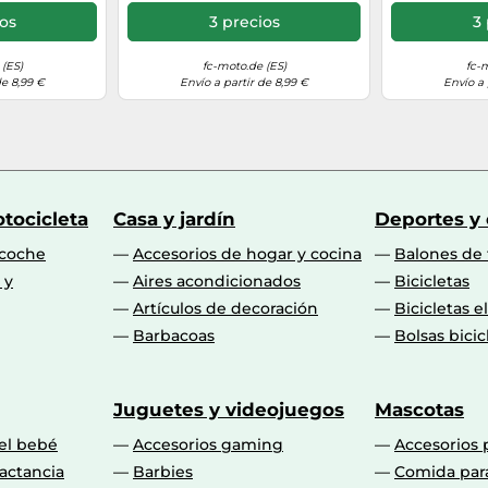
ios
3 precios
3 
(ES)
fc-moto.de (ES)
fc-
de 8,99 €
Envío a partir de 8,99 €
Envío a 
tocicleta
Casa y jardín
Deportes y
 coche
Accesorios de hogar y cocina
Balones de 
 y
Aires acondicionados
Bicicletas
Artículos de decoración
Bicicletas e
Barbacoas
Bolsas bicic
Juguetes y videojuegos
Mascotas
 el bebé
Accesorios gaming
Accesorios 
actancia
Barbies
Comida par