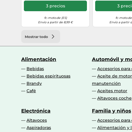
3 precios
3 prec
fc-moto.de (ES)
fc-moto.de 
Envío a partir de 8,99 €
Envío a partir 
Mostrar todo
Alimentación
Automóvil y mo
Bebidas
Accesorios para
Bebidas espirituosas
Aceite de motor
Brandy
manutención
Café
Aceites motor
Altavoces coche
Electrónica
Familia y niños
Altavoces
Accesorios para
Aspiradoras
Alimentación y l