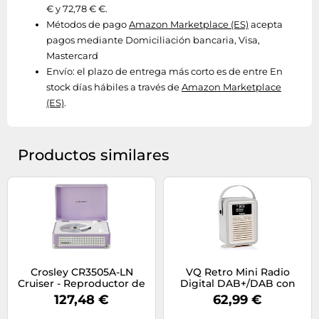
€ y 72,78 € €.
Métodos de pago
Amazon Marketplace (ES)
acepta
pagos mediante Domiciliación bancaria, Visa,
Mastercard
Envío:
el plazo de entrega más corto es de entre En
stock días hábiles a través de
Amazon Marketplace
(ES)
.
Productos similares
Crosley CR3505A-LN
VQ Retro Mini Radio
Cruiser - Reproductor de
Digital DAB+/DAB con
CD portátil Retro con
Bluetooth, FM y Función
127,48 €
62,99 €
Altavoces Bluetooth
de Radio-Despertador -
estéreo y Radio FM,
Alimentada por Corriente