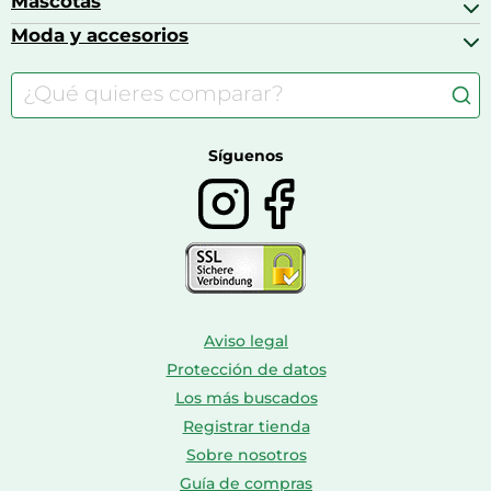
Mascotas
Accesorios gaming
Cafeteras de cápsulas
Calzado infantil
Barbies
Moda y accesorios
Accesorios para caballos
Carritos de bebé
Casas de muñecas
Comida para gatos
Accesorios de moda
Consolas
Comida para perros
Bolsos y maletas
Farmacia veterinaria
Botas mujer
Calzado de montaña
Síguenos
Aviso legal
Protección de datos
Los más buscados
Registrar tienda
Sobre nosotros
Guía de compras