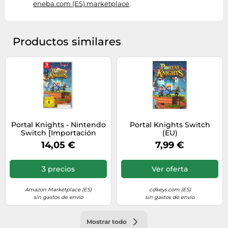
eneba.com (ES) marketplace
.
Productos similares
Portal Knights - Nintendo
Portal Knights Switch
Switch [Importación
(EU)
alemana]
14,05 €
7,99 €
3 precios
Ver oferta
Amazon Marketplace (ES)
cdkeys.com (ES)
sin gastos de envío
sin gastos de envío
Mostrar todo