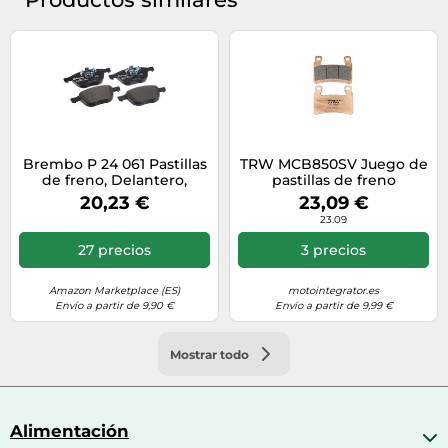
Brembo P 24 061 Pastillas
TRW MCB850SV Juego de
de freno, Delantero,
pastillas de freno
Juego de 4
20,23 €
23,09 €
23.09
27 precios
3 precios
Amazon Marketplace (ES)
motointegrator.es
Envío a partir de 9,90 €
Envío a partir de 9,99 €
Mostrar todo
Alimentación