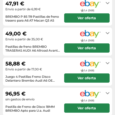
47,91 €
Envío a partir de 6,99 €
1,4 (568)
BREMBO P 85 119 Pastillas de freno
Ver oferta
trasero para A6 A7 Macan Q3 A5
Envío en el plazo de 6 - 15 días
hábiles tras el ingreso.
49,00 €
Envío a partir de 35,00 €
1,4 (568)
Pastillas de freno BREMBO
Ver oferta
TRASERAS AUDI A6 Allroad Avant
A7 Sportback Q3 + PO...
Envío en el plazo de 3 - 9 días
hábiles tras el ingreso.
58,88 €
Envío a partir de 17,00 €
1,4 (568)
Juego 4 Pastillas Freno Disco
Ver oferta
Delantero Brembo Audi A6 OE
Premium
Envío en el plazo de 4 - 12 días
hábiles tras el ingreso.
96,95 €
sin gastos de envío
1,4 (568)
Pastilla de Freno de Disco 18MM
Ver oferta
BREMBO Apto para U.a. Audi