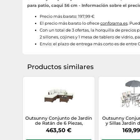
para patio, caqui 56 cm - Información sobre el preci
Precio más barato: 197,99 €
El precio más barato lo ofrece
conforama.es
. Pued
Con un total de 3 ofertas, la horquilla de precios
2 sillones, cojines y 1 mesa de tablero de vidrio, p
Envío:
el plazo de entrega más corto es de entre C
Productos similares
Outsunny Conjunto de Jardín
Outsunny Conju
de Ratán de 6 Piezas,
y Sillas Jardín 
Conjunto Terraza Resistente,
Muebles de Jard
463,50 €
169,9
Muebles Jardín Exterior
con Sombrilla,
Incluye Cojines, 4 Módulos de
Plegables, Mes