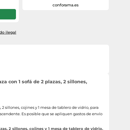
mesa de centro - La estructura de acero
conforama.es
resistente y el ratán PE son ideales para
un uso prolongado - Las fundas de los
cojines están hechas de tela de poliéster
de 180 g, resistente a los rayos UV - Los
cojines de asiento acolchados ofrecen
o ilegal
una gran comodidad y durabilidad - Se
recomienda el uso de una funda
protectora para prolongar su vida útil
cuando no se esté
utilizandoEspecificaciones: - Color: caqui,
negro - Material: acero, ratán P
a con 1 sofá de 2 plazas, 2 sillones,
2 sillones, cojines y 1 mesa de tablero de vidrio, para
 ascendente. Es posible que se apliquen gastos de envío
s, 2 sillones, cojines y 1 mesa de tablero de vidrio,