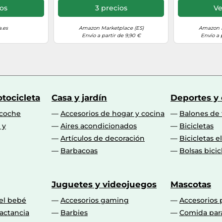
rraza, Patio,
Balcón, Terraza, Carga 120 kg,
ios
3 precios
Ve
a
Natural
.es
Amazon Marketplace (ES)
Amazon M
Envío a partir de 9,90 €
Envío a 
tocicleta
Casa y jardín
Deportes y
 coche
Accesorios de hogar y cocina
Balones de 
 y
Aires acondicionados
Bicicletas
Artículos de decoración
Bicicletas e
Barbacoas
Bolsas bicic
Juguetes y videojuegos
Mascotas
 el bebé
Accesorios gaming
Accesorios 
actancia
Barbies
Comida par