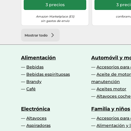
Asiento, 1 Sofá Esquinero y
Templado, para Te
3 precios
3 prec
Mesa Centro de Vidrio,
Crem
Marrón Mixto
Amazon Marketplace (ES)
conforama
sin gastos de envío
Mostrar todo
Alimentación
Automóvil y mo
Bebidas
Accesorios para
Bebidas espirituosas
Aceite de motor
Brandy
manutención
Café
Aceites motor
Altavoces coche
Electrónica
Familia y niños
Altavoces
Accesorios para
Aspiradoras
Alimentación y l