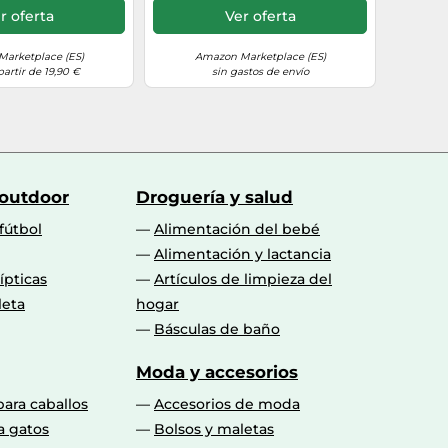
r oferta
Ver oferta
arketplace (ES)
Amazon Marketplace (ES)
partir de 19,90 €
sin gastos de envío
 outdoor
Droguería y salud
fútbol
Alimentación del bebé
Alimentación y lactancia
lípticas
Artículos de limpieza del
leta
hogar
Básculas de baño
Moda y accesorios
para caballos
Accesorios de moda
a gatos
Bolsos y maletas