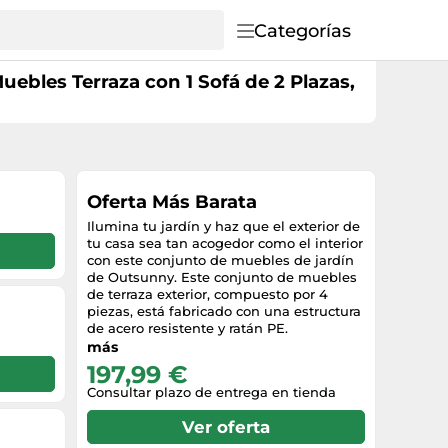
Categorías
uebles Terraza con 1 Sofá de 2 Plazas,
Oferta Más Barata
Ilumina tu jardín y haz que el exterior de
tu casa sea tan acogedor como el interior
con este conjunto de muebles de jardín
de Outsunny. Este conjunto de muebles
de terraza exterior, compuesto por 4
piezas, está fabricado con una estructura
de acero resistente y ratán PE.
Decorativos y funcionales, estos muebles
más
de jardín crearán un ambiente acogedor
197,99 €
que tú y tu familia querréis disfrutar
Consultar plazo de entrega en tienda
durante todo el año.Características: - Este
conjunto de muebles de jardín de ratán
Ver oferta
sintético consta de 4 piezas - Incluye dos
sillones, un sofá de dos plazas y una