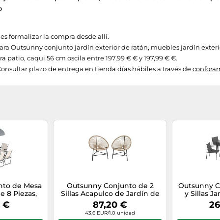
o
es formalizar la compra desde allí.
 para Outsunny conjunto jardín exterior de ratán, muebles jardín exteri
ara patio, caqui 56 cm oscila entre 197,99 € € y 197,99 € €.
onsultar plazo de entrega en tienda días hábiles a través de
confora
nto de Mesa
Outsunny Conjunto de 2
Outsunny C
de 8 Piezas,
Sillas Acapulco de Jardín de
y Sillas J
ín Exterior
Ratán Sintético, Sillas de
para T
9 €
87,20 €
26
 6 Sillas
Jardín Exterior con Estructura
43.6 EUR/1.0 unidad
a de Vidrio
de Acero Triangular, para