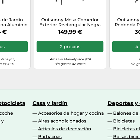
 de Jardín
Outsunny Mesa Comedor
Outsunny 
ana Aluminio
Exterior Rectangular Negra
Redonda P
ado para
70.9"x31.5"x28.3
Jardín c
4 €
149,99 €
3
liares y
Seguridad B
60x80x75cm
Metal Patio 
 España
Ø45x5
ios
2 precios
4 
lace (ES)
Amazon Marketplace (ES)
e 19,90 €
sin gastos de envío
sin g
tocicleta
Casa y jardín
Deportes y
 coche
Accesorios de hogar y cocina
Balones de 
 y
Aires acondicionados
Bicicletas
Artículos de decoración
Bicicletas e
Barbacoas
Bolsas bicic