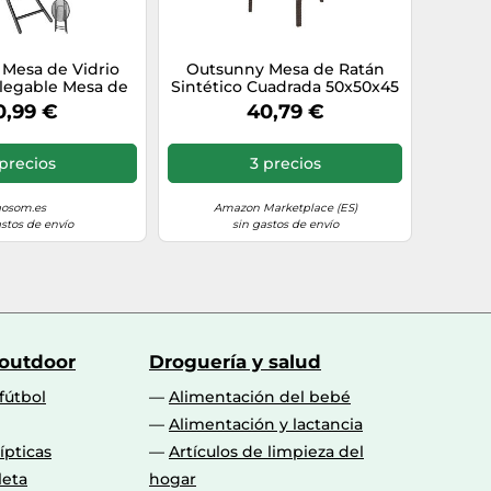
Mesa de Vidrio
Outsunny Mesa de Ratán
legable Mesa de
Sintético Cuadrada 50x50x45
on Hebilla de
cm Mesa de Jardín con
0,99 €
40,79 €
orde Cubierto de
Estante Encimera de Vidrio y
Interior y Exterior
Marco de Acero Carga 30 kg
0 cm Negro
para Terraza Patio Marrón
precios
3 precios
aosom.es
Amazon Marketplace (ES)
astos de envío
sin gastos de envío
 outdoor
Droguería y salud
fútbol
Alimentación del bebé
Alimentación y lactancia
lípticas
Artículos de limpieza del
leta
hogar