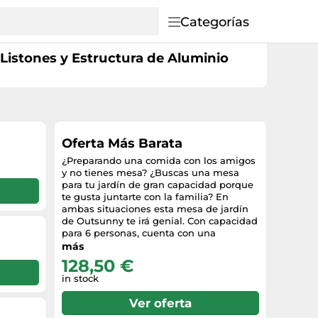
Categorías
istones y Estructura de Aluminio
Oferta Más Barata
¿Preparando una comida con los amigos
y no tienes mesa? ¿Buscas una mesa
para tu jardín de gran capacidad porque
te gusta juntarte con la familia? En
ambas situaciones esta mesa de jardín
de Outsunny te irá genial. Con capacidad
para 6 personas, cuenta con una
estructura resistente de metal y una
más
encimera de plástico, pero con imitación
128,50 €
madera, simulando incluso el veteado ¡Es
in stock
la mesa que estabas buscando para tu
espacio exterior!
Ver oferta