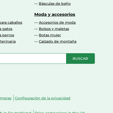
Básculas de baño
Moda y accesorios
para caballos
Accesorios de moda
a gatos
Bolsos y maletas
a perros
Botas mujer
terinaria
Calzado de montaña
BUSCAR
ompras
Configuración de la privacidad