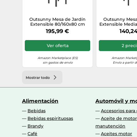
Outsunny Mesa de Jardín
Outsunny Mesa
Extensible 80/160x80 cm
Extensible Medi
Comedor Exterior Negro
Vidrio Templ
195,99 €
140,2
Comidas Fami
Relajarse 80-1
Negro Aosom
Ver oferta
2 prec
Amazon Marketplace (ES)
Amazon Marketp
sin gastos de envío
Envío a partir d
Mostrar todo
Alimentación
Automóvil y mo
Bebidas
Accesorios para
Bebidas espirituosas
Aceite de motor
Brandy
manutención
Café
Aceites motor