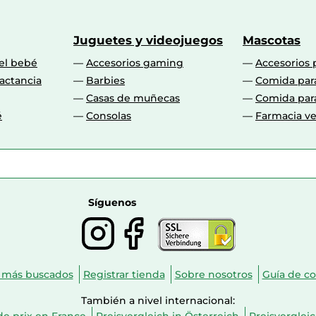
Juguetes y videojuegos
Mascotas
 el bebé
Accesorios gaming
Accesorios 
actancia
Barbies
Comida par
Casas de muñecas
Comida par
é
Consolas
Farmacia ve
Síguenos
 más buscados
Registrar tienda
Sobre nosotros
Guía de c
También a nivel internacional: