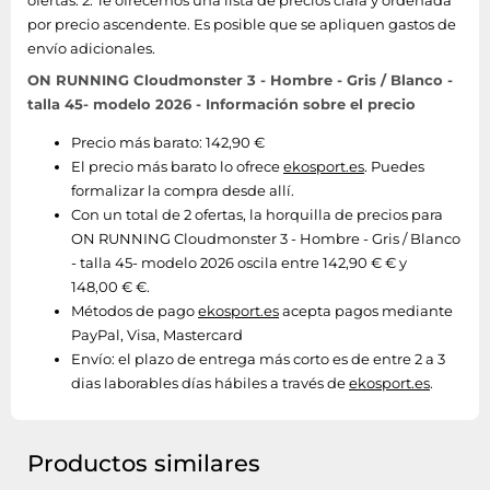
ofertas: 2. Te ofrecemos una lista de precios clara y ordenada
por precio ascendente. Es posible que se apliquen gastos de
envío adicionales.
ON RUNNING Cloudmonster 3 - Hombre - Gris / Blanco -
talla 45- modelo 2026 - Información sobre el precio
Precio más barato: 142,90 €
El precio más barato lo ofrece
ekosport.es
. Puedes
formalizar la compra desde allí.
Con un total de 2 ofertas, la horquilla de precios para
ON RUNNING Cloudmonster 3 - Hombre - Gris / Blanco
- talla 45- modelo 2026 oscila entre 142,90 € € y
148,00 € €.
Métodos de pago
ekosport.es
acepta pagos mediante
PayPal, Visa, Mastercard
Envío:
el plazo de entrega más corto es de entre 2 a 3
dias laborables días hábiles a través de
ekosport.es
.
Productos similares