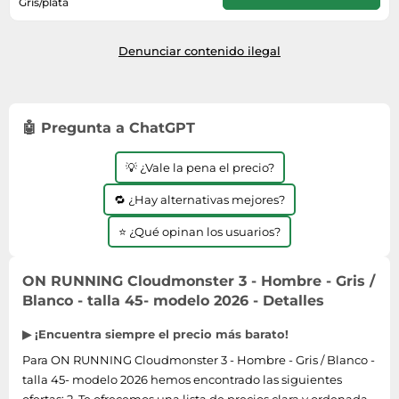
Lavavajillas y lavaplatos
Gris/plata
Playmobil
Relojes
3 días laborables
Ropa deportiva y outdoor
Perfumes de mujer
Media
Vehículos a escala
Relojes de pulsera
Tiendas de campaña
Denunciar contenido ilegal
Perfumes unisex
Microondas
Sneakers
Zapatillas de tenis
Placer y anticoncepción
Monitores y pantallas ordenador
Tejer y crochet
Zapatillas deportivas
Productos de higiene corporal
Máquinas de afeitar
Zapatillas de atletismo
🤖 Pregunta a ChatGPT
Productos para baño y ducha
Móviles
Zapatillas de baloncesto
Protectores solares
Ordenadores portátiles
💡 ¿Vale la pena el precio?
Zapatos
Sets de belleza
Placas de cocina
🔁 ¿Hay alternativas mejores?
Zapatos de invierno
Tensiómetros
Radios
⭐ ¿Qué opinan los usuarios?
Zapatos mujer
Termómetros clínicos
Secadoras
Tratamientos faciales
Sonido y alta fidelidad
ON RUNNING Cloudmonster 3 - Hombre - Gris /
Blanco - talla 45- modelo 2026 - Detalles
TV, vídeo y DVD
Tablets
▶ ¡Encuentra siempre el precio más barato!
Telecomunicaciones
Para ON RUNNING Cloudmonster 3 - Hombre - Gris / Blanco -
talla 45- modelo 2026 hemos encontrado las siguientes
Televisores