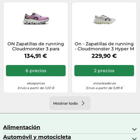
ON Zapatillas de running
On - Zapatillas de running
Cloudmonster 3 para
- Cloudmonster 3 Hyper M
mujer morado | 39
Ivory/Linen - Talla 44.5 -
134,91 €
229,90 €
Blanco Blanco 44.5
6 precios
2 precios
ekosport.es
snowleader.es
Envío a partir de 1,00 €
Envío a partir de 5,99 €
Mostrar todo
Alimentación
Automóvil y motocicleta
Bebidas