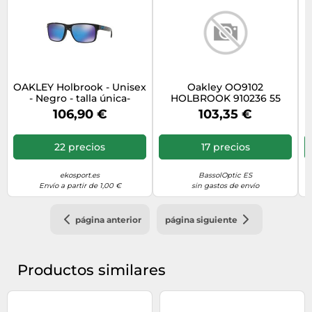
OAKLEY Holbrook - Unisex
Oakley OO9102
- Negro - talla única-
HOLBROOK 910236 55
modelo 2026
106,90 €
103,35 €
22 precios
17 precios
ekosport.es
BassolOptic ES
Envío a partir de 1,00 €
sin gastos de envío
página anterior
página siguiente
Productos similares