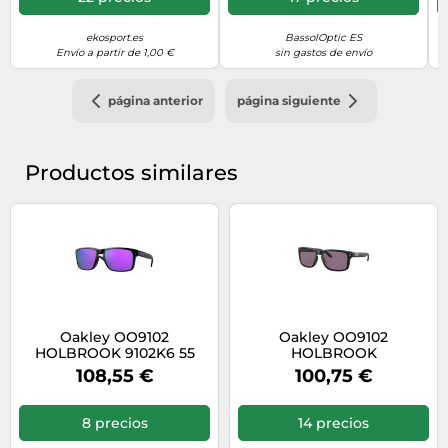
ekosport.es
BassolOptic ES
Envío a partir de 1,00 €
sin gastos de envío
página anterior
página siguiente
Productos similares
Oakley OO9102
Oakley OO9102
HOLBROOK 9102K6 55
HOLBROOK
910200000000 55
108,55 €
100,75 €
8 precios
14 precios