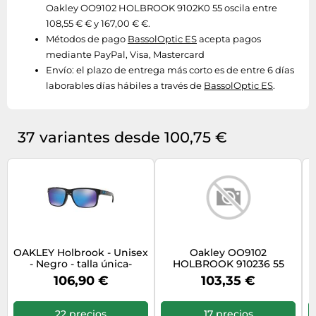
Oakley OO9102 HOLBROOK 9102K0 55 oscila entre
108,55 € € y 167,00 € €.
Métodos de pago
BassolOptic ES
acepta pagos
mediante PayPal, Visa, Mastercard
Envío:
el plazo de entrega más corto es de entre 6 días
laborables días hábiles a través de
BassolOptic ES
.
37 variantes desde 100,75 €
OAKLEY Holbrook - Unisex
Oakley OO9102
- Negro - talla única-
HOLBROOK 910236 55
modelo 2026
106,90 €
103,35 €
22 precios
17 precios