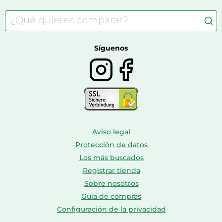
Carritos de bebé
Casas de muñecas
Comida para gatos
Accesorios de moda
Consolas
Comida para perros
Bolsos y maletas
Farmacia veterinaria
Botas mujer
Calzado de montaña
Síguenos
Aviso legal
Protección de datos
Los más buscados
Registrar tienda
Sobre nosotros
Guía de compras
Configuración de la privacidad