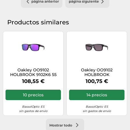
página anterior
página siguiente
Productos similares
Oakley OO9102
Oakley OO9102
HOLBROOK 9102K6 55
HOLBROOK
910200000000 55
108,55 €
100,75 €
10 precios
14 precios
BassolOptic ES
BassolOptic ES
sin gastos de envío
sin gastos de envío
Mostrar todo