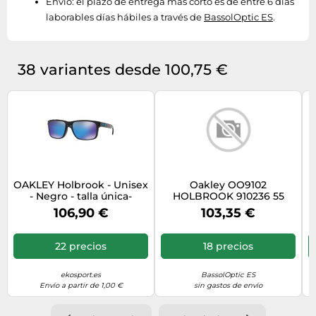
Envío:
el plazo de entrega más corto es de entre 6 días
laborables días hábiles a través de
BassolOptic ES
.
38 variantes desde 100,75 €
OAKLEY Holbrook - Unisex
Oakley OO9102
- Negro - talla única-
HOLBROOK 910236 55
modelo 2026
106,90 €
103,35 €
22 precios
18 precios
ekosport.es
BassolOptic ES
Envío a partir de 1,00 €
sin gastos de envío