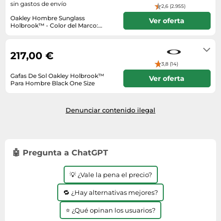
sin gastos de envío
2,6 (2.955)
Oakley Hombre Sunglass
Ver oferta
Holbrook™ - Color del Marco:
Negro Pulido, Color de la Lente:
3 - 5 días laborables
Prizm Deep Water Polarized
217,00 €
3,8 (14)
Gafas De Sol Oakley Holbrook™
Ver oferta
Para Hombre Black One Size
0.00
Denunciar contenido ilegal
🤖 Pregunta a ChatGPT
💡 ¿Vale la pena el precio?
🔁 ¿Hay alternativas mejores?
⭐ ¿Qué opinan los usuarios?