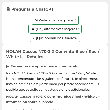
Lavavajillas y lavaplatos
Playmobil
Relojes
Ropa deportiva y outdoor
Perfumes de mujer
Media
🤖 Pregunta a ChatGPT
Vehículos a escala
Relojes de pulsera
Tiendas de campaña
Perfumes unisex
Microondas
Sneakers
💡 ¿Vale la pena el precio?
Zapatillas de tenis
Placer y anticoncepción
Monitores y pantallas ordenador
Tejer y crochet
Zapatillas deportivas
🔁 ¿Hay alternativas mejores?
Productos de higiene corporal
Máquinas de afeitar
Zapatillas de atletismo
Productos para baño y ducha
⭐ ¿Qué opinan los usuarios?
Móviles
Zapatillas de baloncesto
Protectores solares
Ordenadores portátiles
Zapatos
NOLAN Cascos N70-2 X Convinto Blue / Red /
Sets de belleza
Placas de cocina
White L - Detalles
Zapatos de invierno
Tensiómetros
Radios
Zapatos mujer
▶ ¡Encuentra siempre el precio más barato!
Termómetros clínicos
Secadoras
Para NOLAN Cascos N70-2 X Convinto Blue / Red / White L
Tratamientos faciales
Sonido y alta fidelidad
hemos encontrado las siguientes ofertas: 1. Te ofrecemos una
TV, vídeo y DVD
lista de precios clara y ordenada por precio ascendente. Es
posible que se apliquen gastos de envío adicionales.
Tablets
NOLAN Cascos N70-2 X Convinto Blue / Red / White L -
Telecomunicaciones
Información sobre el precio
Televisores