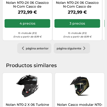
Nolan N70-2X 06 Classico
Nolan N70-2X 06 Classico
N-Com Casco de
N-Com Casco de
motocross, Black Matt,
motocross, negro, Talla S
272,99 €
272,99 €
Talla S (56)
(56)
4 precios
3 precios
fc-moto.de (ES)
fc-moto.de (ES)
Envío a partir de 8,99 €
Envío a partir de 8,99 €
página anterior
página siguiente
Productos similares
Nolan N70-2 X 06 Turbine
Nolan Casco modular N70-